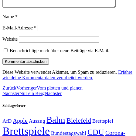
Name
*
E-Mail-Adresse
*
Website
Benachrichtige mich über neue Beiträge via E-Mail.
Diese Website verwendet Akismet, um Spam zu reduzieren.
Erfahre,
wie deine Kommentardaten verarbeitet werden.
Zurück
Vorheriger
Vom plotten und planen
Nächster
Nur ein Berg
Nächster
Schlagwörter
Bahn
Bielefeld
Apple
Auszug
AfD
Brettspiel
Brettspiele
CDU
Corona-
Bundestagswahl