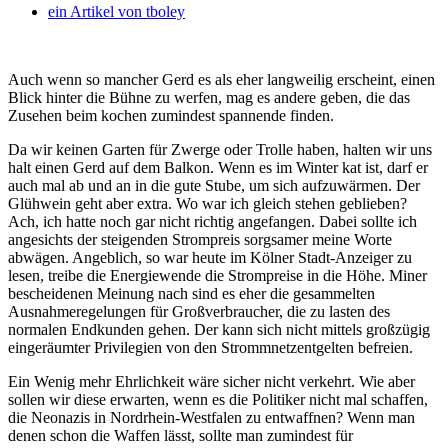
ein Artikel von
tboley
Auch wenn so mancher Gerd es als eher langweilig erscheint, einen
Blick hinter die Bühne zu werfen, mag es andere geben, die das
Zusehen beim kochen zumindest spannende finden.
Da wir keinen Garten für Zwerge oder Trolle haben, halten wir uns
halt einen Gerd auf dem Balkon. Wenn es im Winter kat ist, darf er
auch mal ab und an in die gute Stube, um sich aufzuwärmen. Der
Glühwein geht aber extra. Wo war ich gleich stehen geblieben?
Ach, ich hatte noch gar nicht richtig angefangen. Dabei sollte ich
angesichts der steigenden Strompreis sorgsamer meine Worte
abwägen. Angeblich, so war heute im Kölner Stadt-Anzeiger zu
lesen, treibe die Energiewende die Strompreise in die Höhe. Miner
bescheidenen Meinung nach sind es eher die gesammelten
Ausnahmeregelungen für Großverbraucher, die zu lasten des
normalen Endkunden gehen. Der kann sich nicht mittels großzügig
eingeräumter Privilegien von den Strommnetzentgelten befreien.
Ein Wenig mehr Ehrlichkeit wäre sicher nicht verkehrt. Wie aber
sollen wir diese erwarten, wenn es die Politiker nicht mal schaffen,
die Neonazis in Nordrhein-Westfalen zu entwaffnen? Wenn man
denen schon die Waffen lässt, sollte man zumindest für