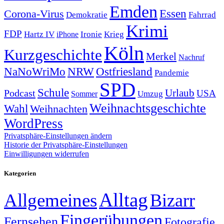
Emden
Corona-Virus
Essen
Demokratie
Fahrrad
Krimi
FDP
Hartz IV
Krieg
Ironie
iPhone
Köln
Kurzgeschichte
Merkel
Nachruf
NRW
Ostfriesland
NaNoWriMo
Pandemie
SPD
Schule
Urlaub
Podcast
USA
Sommer
Umzug
Weihnachtsgeschichte
Wahl
Weihnachten
WordPress
Privatsphäre-Einstellungen ändern
Historie der Privatsphäre-Einstellungen
Einwilligungen widerrufen
Kategorien
Alltag
Allgemeines
Bizarr
Fingerübungen
Fernsehen
Fotografie