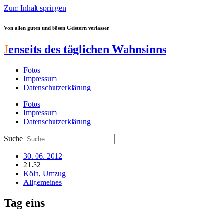
Zum Inhalt springen
Von allen guten und bösen Geistern verlassen
J
enseits des täglichen Wahnsinns
Fotos
Impressum
Datenschutzerklärung
Fotos
Impressum
Datenschutzerklärung
Suche
30. 06. 2012
21:32
Köln
,
Umzug
Allgemeines
Tag eins