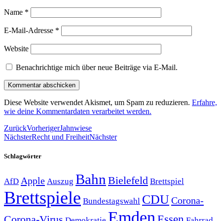
Name
*
E-Mail-Adresse
*
Website
Benachrichtige mich über neue Beiträge via E-Mail.
Diese Website verwendet Akismet, um Spam zu reduzieren.
Erfahre,
wie deine Kommentardaten verarbeitet werden.
Zurück
Vorheriger
Jahnwiese
Nächster
Recht und Freiheit
Nächster
Schlagwörter
Bahn
Bielefeld
Apple
Auszug
AfD
Brettspiel
Brettspiele
CDU
Corona-
Bundestagswahl
Emden
Corona-Virus
Essen
Demokratie
Fahrrad