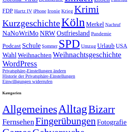
Krimi
FDP
Hartz IV
Krieg
Ironie
iPhone
Köln
Kurzgeschichte
Merkel
Nachruf
NRW
Ostfriesland
NaNoWriMo
Pandemie
SPD
Schule
Urlaub
Podcast
USA
Sommer
Umzug
Weihnachtsgeschichte
Wahl
Weihnachten
WordPress
Privatsphäre-Einstellungen ändern
Historie der Privatsphäre-Einstellungen
Einwilligungen widerrufen
Kategorien
Alltag
Allgemeines
Bizarr
Fingerübungen
Fernsehen
Fotografie