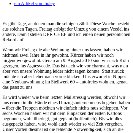
ein Artikel von
tboley
Es gibt Tage, an denen man die selbigen zählt. Diese Woche besteht
aus solchen Tagen. Freitag erfolgt der Umzug von einem Veedel ins
andere. Damit stellen DER CHEF und ich einen neuen persönlichen
Rekord auf.
Wenn wir Freitag die alte Wohnung hinter uns lassen, haben wir
nichtmal zwei Jahre in ihr gewohnt. Kürzer haben wir noch
nirgendwo gewohnt. Genau am 9. August 2010 sind wir nach Köln
gezogen, ins Agnesveede. Das ist nach wie vor charmant, was man
aber von unsere Wohnung leider nicht sagen konnte. Statt zurück
möchte ich aber lieber nach vorne blicken. Uns erwartet in Nippes
eine Neubauwohnung im Stellwerk 60 – autofreies wohnen, genau
das passt zu uns.
Es wird wieder wie beim letzten Mal stressig werden, obwohl wir
uns erneut in die Hände eines Umzugsunternehmens begeben haben
– über die Treppen möchten wir einfach nichts raus schleppen. Vor
sechs Wochen haben wir mit dem Einpacken der ersten Kartons
begonnen, wohl überlegt, gut geplant (hoffentlich). Bis wir alles
ausgepackt haben, wird wohl auch wieder so viel Zeit vergehen.
Unser Vorteil diesmal ist die fehlende Notwendigkeit, sich an die