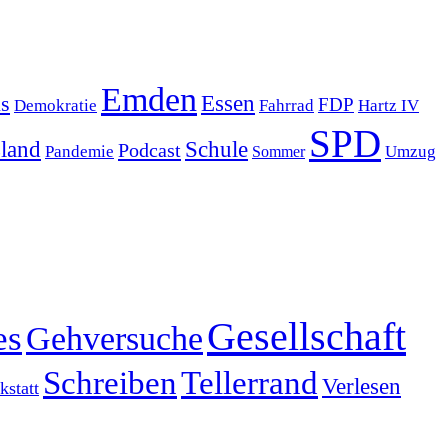
Emden
s
Essen
FDP
Demokratie
Hartz IV
Fahrrad
SPD
sland
Schule
Podcast
Pandemie
Sommer
Umzug
Gesellschaft
es
Gehversuche
Schreiben
Tellerrand
Verlesen
statt