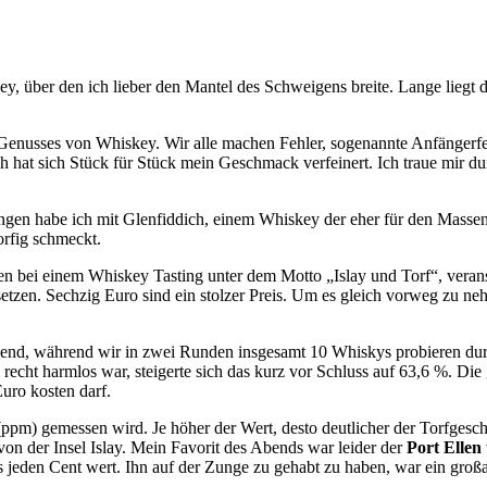
 über den ich lieber den Mantel des Schweigens breite. Lange liegt da
n Genusses von Whiskey. Wir alle machen Fehler, sogenannte Anfängerfeh
h hat sich Stück für Stück mein Geschmack verfeinert. Ich traue mir 
en habe ich mit Glenfiddich, einem Whiskey der eher für den Massenge
orfig schmeckt.
 bei einem Whiskey Tasting unter dem Motto „Islay und Torf“, veran
 setzen. Sechzig Euro sind ein stolzer Preis. Um es gleich vorweg zu ne
d, während wir in zwei Runden insgesamt 10 Whiskys probieren durften
cht harmlos war, steigerte sich das kurz vor Schluss auf 63,6 %. Die 
uro kosten darf.
on (ppm) gemessen wird. Je höher der Wert, desto deutlicher der Torf
von der Insel Islay. Mein Favorit des Abends war leider der
Port Ellen
s jeden Cent wert. Ihn auf der Zunge zu gehabt zu haben, war ein gro