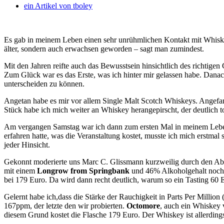
ein Artikel von
tboley
Es gab in meinem Leben einen sehr unrühmlichen Kontakt mit Whiskey,
älter, sondern auch erwachsen geworden – sagt man zumindest.
Mit den Jahren reifte auch das Bewusstsein hinsichtlich des richtige
Zum Glück war es das Erste, was ich hinter mir gelassen habe. Danac
unterscheiden zu können.
Angetan habe es mir vor allem Single Malt Scotch Whiskeys. Angefang
Stück habe ich mich weiter an Whiskey herangepirscht, der deutlich t
Am vergangen Samstag war ich dann zum ersten Mal in meinem Leben
erfahren hatte, was die Veranstaltung kostet, musste ich mich erstmal
jeder Hinsicht.
Gekonnt moderierte uns Marc C. Glissmann kurzweilig durch den Aben
mit einem
Longrow from Springbank
und 46% Alkoholgehalt noch re
bei 179 Euro. Da wird dann recht deutlich, warum so ein Tasting 60 E
Gelernt habe ich,dass die Stärke der Rauchigkeit in Parts Per Milli
167ppm, der letzte den wir probierten.
Octomore
, auch ein Whiskey 
diesem Grund kostet die Flasche 179 Euro. Der Whiskey ist allerding