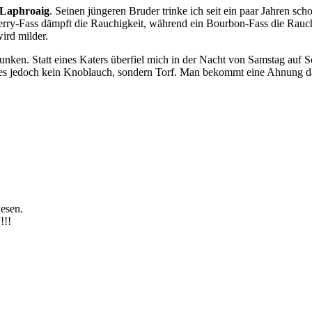
Laphroaig
. Seinen jüngeren Bruder trinke ich seit ein paar Jahren sc
erry-Fass dämpft die Rauchigkeit, während ein Bourbon-Fass die Rauchno
ird milder.
runken. Statt eines Katers überfiel mich in der Nacht von Samstag auf
s jedoch kein Knoblauch, sondern Torf. Man bekommt eine Ahnung dav
esen.
!!!