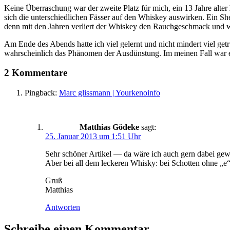
Keine Überraschung war der zweite Platz für mich, ein 13 Jahre alter
sich die unterschiedlichen Fässer auf den Whiskey auswirken. Ein Sh
denn mit den Jahren verliert der Whiskey den Rauchgeschmack und w
Am Ende des Abends hatte ich viel gelernt und nicht mindert viel get
wahrscheinlich das Phänomen der Ausdünstung. Im meinen Fall war e
2 Kommentare
Pingback:
Marc glissmann | Yourkenoinfo
Matthias Gödeke
sagt:
25. Januar 2013 um 1:51 Uhr
Sehr schöner Artikel — da wäre ich auch gern dabei gew
Aber bei all dem leckeren Whisky: bei Schotten ohne „e“
Gruß
Matthias
Antworten
Schreibe einen Kommentar