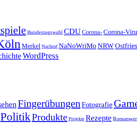
spiele
CDU
Corona-Viru
Corona-
Bundestagswahl
Köln
NRW
Ostfrie
NaNoWriMo
Merkel
Nachruf
WordPress
chichte
Gam
Fingerübungen
sehen
Fotografie
Politik
Produkte
Rezepte
Romanwerk
Projekte