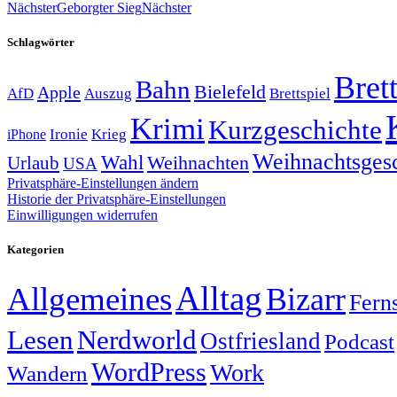
Nächster
Geborgter Sieg
Nächster
Schlagwörter
Brett
Bahn
Bielefeld
Apple
Auszug
AfD
Brettspiel
Krimi
Kurzgeschichte
Krieg
Ironie
iPhone
Weihnachtsges
Wahl
Weihnachten
Urlaub
USA
Privatsphäre-Einstellungen ändern
Historie der Privatsphäre-Einstellungen
Einwilligungen widerrufen
Kategorien
Alltag
Allgemeines
Bizarr
Fern
Lesen
Nerdworld
Ostfriesland
Podcast
WordPress
Work
Wandern