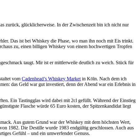
s zurück, glücklicherweise. In der Zwischenzeit bin ich nicht nur
ler. Das ist bei Whiskey die Phase, wo man ihn noch mit Eis trinkt.
durchaus zu, einen billigen Whiskey von einem hochwertigen Tropfen
schmack taugt. Mir ist er mittlerweile deutlich zu weich. Stück für
staltet vom
Cadenhead’s Whiskey Market
in Köln. Nach dem ich
hmen: das Geld war gut investiert, denn der Abend war ein Erlebnis in
. Ein Tastingglas wird dabei mit 2cl gefüllt. Während der Einstieg
günstigste Flasche würde 65 Euro kosten, der Spitzenkandidat liegt
geschmack. Aus gutem Grund war der Whiskey mit dem höchsten Wert,
von 1982. Die Destille wurde 1983 endgültig geschlossen. Auch aus
ßartiges Gefühl – und ein umwerfender Genuss.