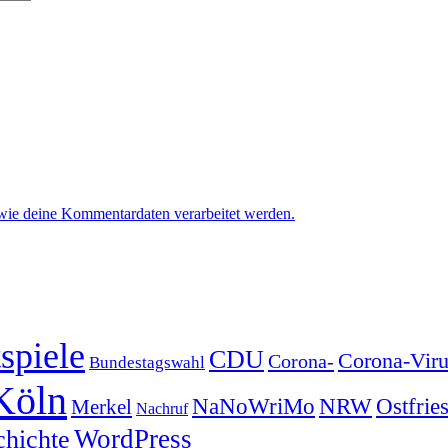
 wie deine Kommentardaten verarbeitet werden.
spiele
CDU
Corona-Viru
Corona-
Bundestagswahl
Köln
NRW
Ostfrie
NaNoWriMo
Merkel
Nachruf
WordPress
chichte