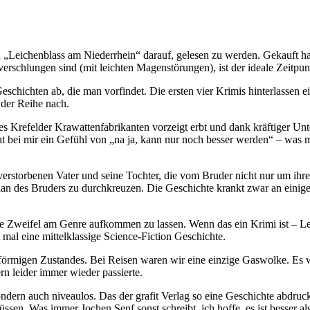
„Leichenblass am Niederrhein“ darauf, gelesen zu werden. Gekauft hab
 verschlungen sind (mit leichten Magenstörungen), ist der ideale Zeitp
eschichten ab, die man vorfindet. Die ersten vier Krimis hinterlassen 
 der Reihe nach.
 Krefelder Krawattenfabrikanten vorzeigt erbt und dank kräftiger Un
sicht bei mir ein Gefühl von „na ja, kann nur noch besser werden“ – wa
storbenen Vater und seine Tochter, die vom Bruder nicht nur um ihre 
lan des Bruders zu durchkreuzen. Die Geschichte krankt zwar an einigen
che Zweifel am Genre aufkommen zu lassen. Wenn das ein Krimi ist – Le
t mal eine mittelklassige Science-Fiction Geschichte.
förmigen Zustandes. Bei Reisen waren wir eine einzige Gaswolke. Es war
n leider immer wieder passierte.
dern auch niveaulos. Das der grafit Verlag so eine Geschichte abdruck
en. Was immer Jochen Senf sonst schreibt, ich hoffe, es ist besser al