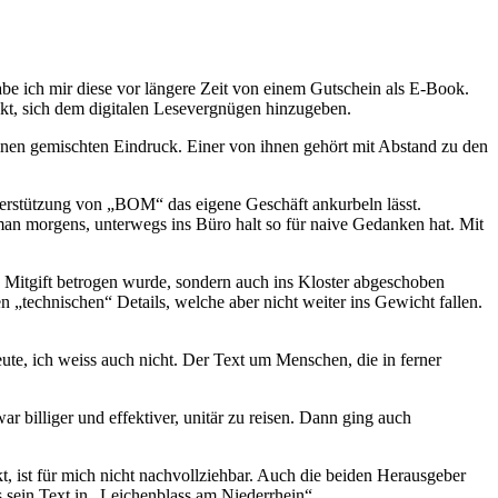
e ich mir diese vor längere Zeit von einem Gutschein als E-Book.
unkt, sich dem digitalen Lesevergnügen hinzugeben.
einen gemischten Eindruck. Einer von ihnen gehört mit Abstand zu den
terstützung von „BOM“ das eigene Geschäft ankurbeln lässt.
s man morgens, unterwegs ins Büro halt so für naive Gedanken hat. Mit
Mitgift betrogen wurde, sondern auch ins Kloster abgeschoben
 „technischen“ Details, welche aber nicht weiter ins Gewicht fallen.
ute, ich weiss auch nicht. Der Text um Menschen, die in ferner
 billiger und effektiver, unitär zu reisen. Dann ging auch
t, ist für mich nicht nachvollziehbar. Auch die beiden Herausgeber
s sein Text in „Leichenblass am Niederrhein“.