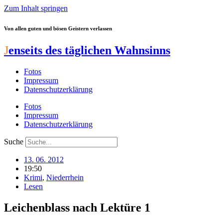
Zum Inhalt springen
Von allen guten und bösen Geistern verlassen
J
enseits des täglichen Wahnsinns
Fotos
Impressum
Datenschutzerklärung
Fotos
Impressum
Datenschutzerklärung
Suche
13. 06. 2012
19:50
Krimi
,
Niederrhein
Lesen
Leichenblass nach Lektüre 1