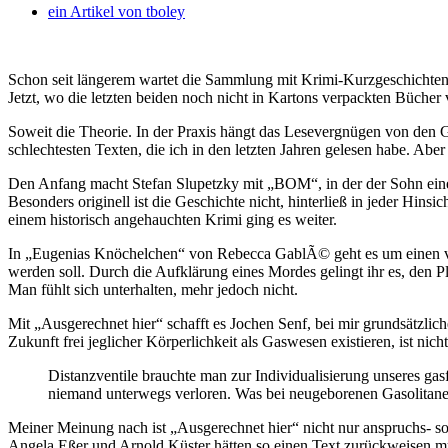
ein Artikel von
tboley
Schon seit längerem wartet die Sammlung mit Krimi-Kurzgeschichten 
Jetzt, wo die letzten beiden noch nicht in Kartons verpackten Bücher
Soweit die Theorie. In der Praxis hängt das Lesevergnügen von den G
schlechtesten Texten, die ich in den letzten Jahren gelesen habe. Aber
Den Anfang macht Stefan Slupetzky mit „BOM“, in der der Sohn eines
Besonders originell ist die Geschichte nicht, hinterließ in jeder Hin
einem historisch angehauchten Krimi ging es weiter.
In „Eugenias Knöchelchen“ von Rebecca GablÃ© geht es um einen ver
werden soll. Durch die Aufklärung eines Mordes gelingt ihr es, den P
Man fühlt sich unterhalten, mehr jedoch nicht.
Mit „Ausgerechnet hier“ schafft es Jochen Senf, bei mir grundsätzli
Zukunft frei jeglicher Körperlichkeit als Gaswesen existieren, ist nich
Distanzventile brauchte man zur Individualisierung unseres gas
niemand unterwegs verloren. Was bei neugeborenen Gasolitaner
Meiner Meinung nach ist „Ausgerechnet hier“ nicht nur anspruchs- son
Angela Eßer und Arnold Küster hätten so einen Text zurückweisen müss