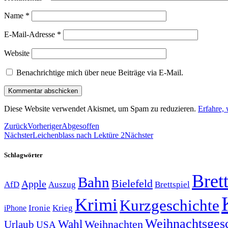
Name
*
E-Mail-Adresse
*
Website
Benachrichtige mich über neue Beiträge via E-Mail.
Diese Website verwendet Akismet, um Spam zu reduzieren.
Erfahre,
Zurück
Vorheriger
Abgesoffen
Nächster
Leichenblass nach Lektüre 2
Nächster
Schlagwörter
Brett
Bahn
Bielefeld
Apple
Auszug
AfD
Brettspiel
Krimi
Kurzgeschichte
Krieg
Ironie
iPhone
Weihnachtsges
Wahl
Weihnachten
Urlaub
USA