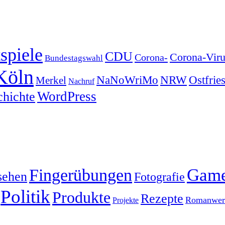
spiele
CDU
Corona-Viru
Corona-
Bundestagswahl
Köln
NRW
Ostfrie
NaNoWriMo
Merkel
Nachruf
WordPress
chichte
Gam
Fingerübungen
sehen
Fotografie
Politik
Produkte
Rezepte
Romanwerk
Projekte