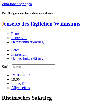
Zum Inhalt springen
Von allen guten und bösen Geistern verlassen
J
enseits des täglichen Wahnsinns
Fotos
Impressum
Datenschutzerklärung
Fotos
Impressum
Datenschutzerklärung
Suche
19. 05. 2012
19:06
Ironie
,
Köln
Allgemeines
Rheinisches Sakrileg