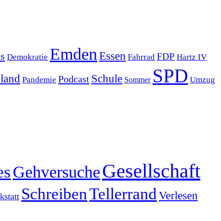
Emden
s
Essen
FDP
Demokratie
Hartz IV
Fahrrad
SPD
sland
Schule
Podcast
Pandemie
Sommer
Umzug
Gesellschaft
es
Gehversuche
Schreiben
Tellerrand
Verlesen
statt