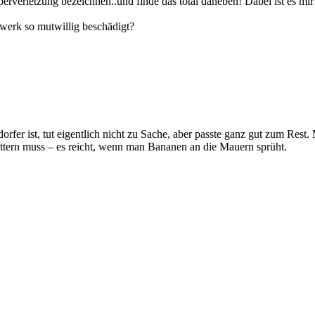
erletzung bezeichnen..und finde das total daneben! Dabei ist es mir a
werk so mutwillig beschädigt?
rfer ist, tut eigentlich nicht zu Sache, aber passte ganz gut zum Rest
ttern muss – es reicht, wenn man Bananen an die Mauern sprüht.