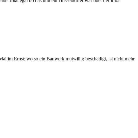
ber total egal ob das nun ein Düsseldorfer war oder der Idiot
. Mal im Ernst: wo so ein Bauwerk mutwillig beschädigt, ist nicht mehr