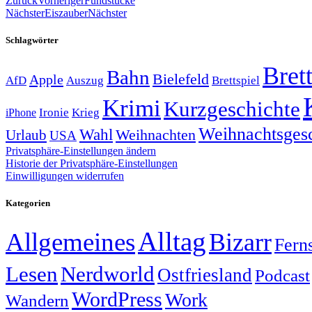
Zurück
Vorheriger
Fundstücke
Nächster
Eiszauber
Nächster
Schlagwörter
Brett
Bahn
Bielefeld
Apple
Auszug
AfD
Brettspiel
Krimi
Kurzgeschichte
Krieg
Ironie
iPhone
Weihnachtsges
Wahl
Weihnachten
Urlaub
USA
Privatsphäre-Einstellungen ändern
Historie der Privatsphäre-Einstellungen
Einwilligungen widerrufen
Kategorien
Alltag
Allgemeines
Bizarr
Fern
Lesen
Nerdworld
Ostfriesland
Podcast
WordPress
Work
Wandern