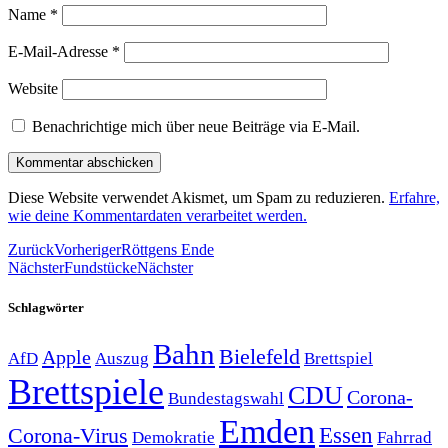
Name
*
E-Mail-Adresse
*
Website
Benachrichtige mich über neue Beiträge via E-Mail.
Diese Website verwendet Akismet, um Spam zu reduzieren.
Erfahre,
wie deine Kommentardaten verarbeitet werden.
Zurück
Vorheriger
Röttgens Ende
Nächster
Fundstücke
Nächster
Schlagwörter
Bahn
Bielefeld
Apple
Auszug
AfD
Brettspiel
Brettspiele
CDU
Corona-
Bundestagswahl
Emden
Corona-Virus
Essen
Demokratie
Fahrrad