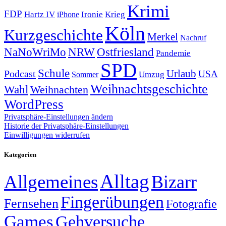
Krimi
FDP
Hartz IV
Krieg
Ironie
iPhone
Köln
Kurzgeschichte
Merkel
Nachruf
NRW
Ostfriesland
NaNoWriMo
Pandemie
SPD
Schule
Urlaub
Podcast
USA
Sommer
Umzug
Weihnachtsgeschichte
Wahl
Weihnachten
WordPress
Privatsphäre-Einstellungen ändern
Historie der Privatsphäre-Einstellungen
Einwilligungen widerrufen
Kategorien
Alltag
Allgemeines
Bizarr
Fingerübungen
Fernsehen
Fotografie
Games
Gehversuche