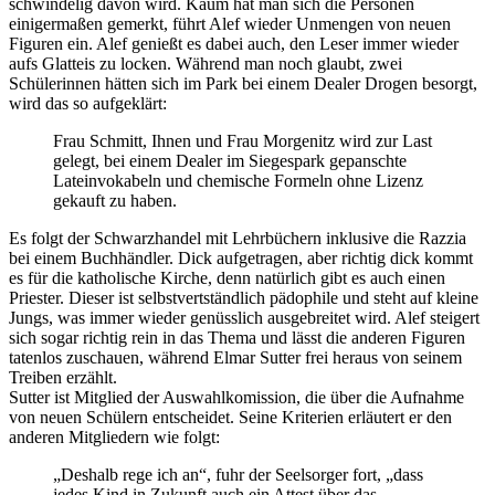
schwindelig davon wird. Kaum hat man sich die Personen
einigermaßen gemerkt, führt Alef wieder Unmengen von neuen
Figuren ein. Alef genießt es dabei auch, den Leser immer wieder
aufs Glatteis zu locken. Während man noch glaubt, zwei
Schülerinnen hätten sich im Park bei einem Dealer Drogen besorgt,
wird das so aufgeklärt:
Frau Schmitt, Ihnen und Frau Morgenitz wird zur Last
gelegt, bei einem Dealer im Siegespark gepanschte
Lateinvokabeln und chemische Formeln ohne Lizenz
gekauft zu haben.
Es folgt der Schwarzhandel mit Lehrbüchern inklusive die Razzia
bei einem Buchhändler. Dick aufgetragen, aber richtig dick kommt
es für die katholische Kirche, denn natürlich gibt es auch einen
Priester. Dieser ist selbstvertständlich pädophile und steht auf kleine
Jungs, was immer wieder genüsslich ausgebreitet wird. Alef steigert
sich sogar richtig rein in das Thema und lässt die anderen Figuren
tatenlos zuschauen, während Elmar Sutter frei heraus von seinem
Treiben erzählt.
Sutter ist Mitglied der Auswahlkomission, die über die Aufnahme
von neuen Schülern entscheidet. Seine Kriterien erläutert er den
anderen Mitgliedern wie folgt:
„Deshalb rege ich an“, fuhr der Seelsorger fort, „dass
jedes Kind in Zukunft auch ein Attest über das