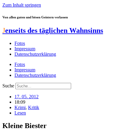
Zum Inhalt springen
Von allen guten und bösen Geistern verlassen
J
enseits des täglichen Wahnsinns
Fotos
Impressum
Datenschutzerklärung
Fotos
Impressum
Datenschutzerklärung
Suche
17. 05. 2012
18:09
Krimi
,
Kritik
Lesen
Kleine Biester