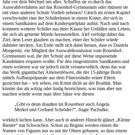
Jahr vor dem Wechsel um alles. Schaffen sie es durch das
Auswahlverfahren auf das Rosenhof-Gymnasium oder müssen sie
mit einer anderen Schule Vorlieb nehmen? Gleich im ersten Kapitel
verschwindet eine der Schülerinnen in einem Krater, der sich in
einem Sandkasten auf dem Kinderspielplatz auftut. Nach und nach
kommen weiterer Schüler aus ihrer Klasse bei Unfällen ums Leben,
die sich als getarnte Morde herausstellen. Alef verfolgt dabei das
Ziel, dem Leser glauben zu machen, einer der Schüler würde
dahinter stecken. Am Ende stellt sich dann heraus, dass es Daniela
Morgenitz, ein Mitglied der Auswahlkomission vom Rosenhof-
Gymnasium war, die der Schule auf diese Weise unpassende
Kandidaten ersparen wollte. Für den eingestürzten Sandkasten und
einen weiteren war sie jedoch nicht verantwortlich, denn das war
das Werk gigantischer Ameisenlöwen, die der 15-jährige Boris
mittels Aufbaupräparate aus dem Fitnessstudio seiner Eltern
gezüchtet hat – wir sehen, ein Krimi dicht an der Realität. Man
könnte das als witzig oder lustig bezeichnen, was man aber nur
machen würde wenn man über Sätze wie diesen
„Gibt es denn draußen im Rosenbeet auch Angela
Merkel und Gerhard Schröder?“, fragte Pachulke.
wirklich lachen kann. Aber auch in anderer Hinsicht glänzt „Kleine
Biester“ mit Schwächen. Schon zu Beginn werden einem die
Namen von Figuren nur so um die Ohren gehauen, so dass einem