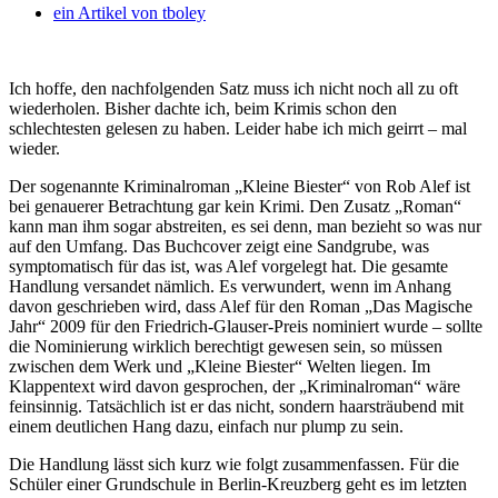
ein Artikel von
tboley
Ich hoffe, den nachfolgenden Satz muss ich nicht noch all zu oft
wiederholen. Bisher dachte ich, beim Krimis schon den
schlechtesten gelesen zu haben. Leider habe ich mich geirrt – mal
wieder.
Der sogenannte Kriminalroman „Kleine Biester“ von Rob Alef ist
bei genauerer Betrachtung gar kein Krimi. Den Zusatz „Roman“
kann man ihm sogar abstreiten, es sei denn, man bezieht so was nur
auf den Umfang. Das Buchcover zeigt eine Sandgrube, was
symptomatisch für das ist, was Alef vorgelegt hat. Die gesamte
Handlung versandet nämlich. Es verwundert, wenn im Anhang
davon geschrieben wird, dass Alef für den Roman „Das Magische
Jahr“ 2009 für den Friedrich-Glauser-Preis nominiert wurde – sollte
die Nominierung wirklich berechtigt gewesen sein, so müssen
zwischen dem Werk und „Kleine Biester“ Welten liegen. Im
Klappentext wird davon gesprochen, der „Kriminalroman“ wäre
feinsinnig. Tatsächlich ist er das nicht, sondern haarsträubend mit
einem deutlichen Hang dazu, einfach nur plump zu sein.
Die Handlung lässt sich kurz wie folgt zusammenfassen. Für die
Schüler einer Grundschule in Berlin-Kreuzberg geht es im letzten