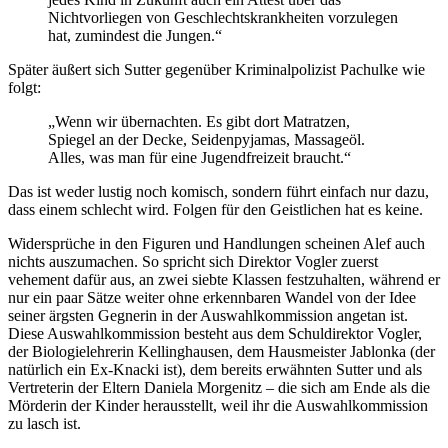
Nichtvorliegen von Geschlechtskrankheiten vorzulegen
hat, zumindest die Jungen.“
Später äußert sich Sutter gegenüber Kriminalpolizist Pachulke wie
folgt:
„Wenn wir übernachten. Es gibt dort Matratzen,
Spiegel an der Decke, Seidenpyjamas, Massageöl.
Alles, was man für eine Jugendfreizeit braucht.“
Das ist weder lustig noch komisch, sondern führt einfach nur dazu,
dass einem schlecht wird. Folgen für den Geistlichen hat es keine.
Widersprüche in den Figuren und Handlungen scheinen Alef auch
nichts auszumachen. So spricht sich Direktor Vogler zuerst
vehement dafür aus, an zwei siebte Klassen festzuhalten, während er
nur ein paar Sätze weiter ohne erkennbaren Wandel von der Idee
seiner ärgsten Gegnerin in der Auswahlkommission angetan ist.
Diese Auswahlkommission besteht aus dem Schuldirektor Vogler,
der Biologielehrerin Kellinghausen, dem Hausmeister Jablonka (der
natürlich ein Ex-Knacki ist), dem bereits erwähnten Sutter und als
Vertreterin der Eltern Daniela Morgenitz – die sich am Ende als die
Mörderin der Kinder herausstellt, weil ihr die Auswahlkommission
zu lasch ist.