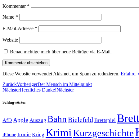
Kommentar
*
Name
*
E-Mail-Adresse
*
Website
Benachrichtige mich über neue Beiträge via E-Mail.
Diese Website verwendet Akismet, um Spam zu reduzieren.
Erfahre,
Zurück
Vorheriger
Der Mensch im Mittelpunkt
Nächster
Herzliches Danke!
Nächster
Schlagwörter
Brett
Bahn
Bielefeld
Apple
Auszug
AfD
Brettspiel
Krimi
Kurzgeschichte
Krieg
Ironie
iPhone