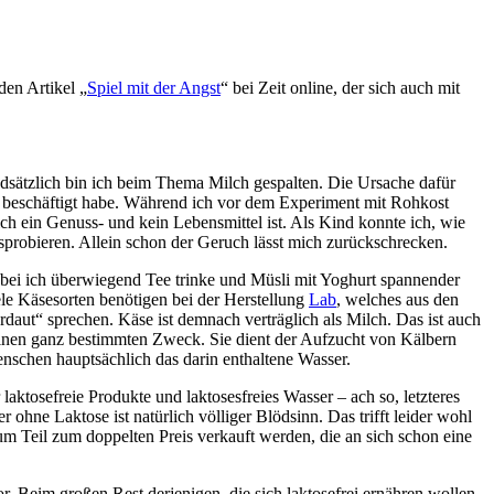
den Artikel „
Spiel mit der Angst
“ bei Zeit online, der sich auch mit
dsätzlich bin ich beim Thema Milch gespalten. Die Ursache dafür
ie, beschäftigt habe. Während ich vor dem Experiment mit Rohkost
ch ein Genuss- und kein Lebensmittel ist. Als Kind konnte ich, wie
usprobieren. Allein schon der Geruch lässt mich zurückschrecken.
obei ich überwiegend Tee trinke und Müsli mit Yoghurt spannender
le Käsesorten benötigen bei der Herstellung
Lab
, welches aus den
aut“ sprechen. Käse ist demnach verträglich als Milch. Das ist auch
einen ganz bestimmten Zweck. Sie dient der Aufzucht von Kälbern
nschen hauptsächlich das darin enthaltene Wasser.
aktosefreie Produkte und laktosesfreies Wasser – ach so, letzteres
hne Laktose ist natürlich völliger Blödsinn. Das trifft leider wohl
m Teil zum doppelten Preis verkauft werden, die an sich schon eine
r. Beim großen Rest derjenigen, die sich laktosefrei ernähren wollen,