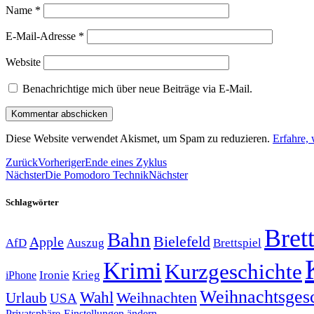
Name
*
E-Mail-Adresse
*
Website
Benachrichtige mich über neue Beiträge via E-Mail.
Diese Website verwendet Akismet, um Spam zu reduzieren.
Erfahre,
Zurück
Vorheriger
Ende eines Zyklus
Nächster
Die Pomodoro Technik
Nächster
Schlagwörter
Brett
Bahn
Bielefeld
Apple
Auszug
AfD
Brettspiel
Krimi
Kurzgeschichte
Krieg
Ironie
iPhone
Weihnachtsges
Wahl
Weihnachten
Urlaub
USA
Privatsphäre-Einstellungen ändern