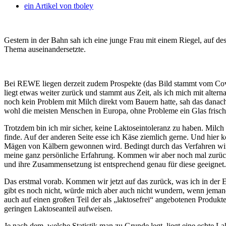
ein Artikel von
tboley
Gestern in der Bahn sah ich eine junge Frau mit einem Riegel, auf des
Thema auseinandersetzte.
Bei REWE liegen derzeit zudem Prospekte (das Bild stammt vom Cover
liegt etwas weiter zurück und stammt aus Zeit, als ich mich mit alte
noch kein Problem mit Milch direkt vom Bauern hatte, sah das danach 
wohl die meisten Menschen in Europa, ohne Probleme ein Glas frischer
Trotzdem bin ich mir sicher, keine Laktoseintoleranz zu haben. Milc
finde. Auf der anderen Seite esse ich Käse ziemlich gerne. Und hier
Mägen von Kälbern gewonnen wird. Bedingt durch das Verfahren wird 
meine ganz persönliche Erfahrung. Kommen wir aber noch mal zurück 
und ihre Zusammensetzung ist entsprechend genau für diese geeignet
Das erstmal vorab. Kommen wir jetzt auf das zurück, was ich in der Ei
gibt es noch nicht, würde mich aber auch nicht wundern, wenn jemand 
auch auf einen großen Teil der als „laktosefrei“ angebotenen Produkt
geringen Laktoseanteil aufweisen.
Je nach dem, welche Statistik man zu Grunde legt, liegt eine echte La