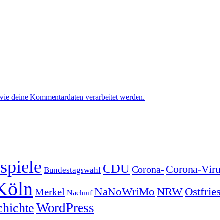
 wie deine Kommentardaten verarbeitet werden.
spiele
CDU
Corona-Viru
Corona-
Bundestagswahl
Köln
NRW
Ostfrie
NaNoWriMo
Merkel
Nachruf
WordPress
chichte