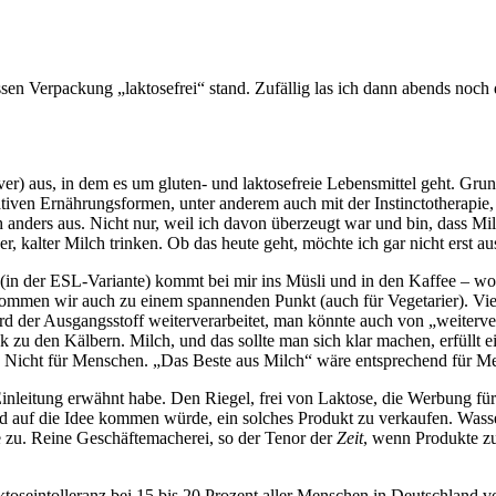
sen Verpackung „laktosefrei“ stand. Zufällig las ich dann abends noch 
) aus, in dem es um gluten- und laktosefreie Lebensmittel geht. Grun
rnativen Ernährungsformen, unter anderem auch mit der Instinctotherap
anders aus. Nicht nur, weil ich davon überzeugt war und bin, dass Mil
, kalter Milch trinken. Ob das heute geht, möchte ich gar nicht erst a
h (in der ESL-Variante) kommt bei mir ins Müsli und in den Kaffee – w
 kommen wir auch zu einem spannenden Punkt (auch für Vegetarier). Vie
der Ausgangsstoff weiterverarbeitet, man könnte auch von „weiterverd
zu den Kälbern. Milch, und das sollte man sich klar machen, erfüllt 
. Nicht für Menschen. „Das Beste aus Milch“ wäre entsprechend für Me
nleitung erwähnt habe. Den Riegel, frei von Laktose, die Werbung für l
auf die Idee kommen würde, ein solches Produkt zu verkaufen. Wasser o
e zu. Reine Geschäftemacherei, so der Tenor der
Zeit
, wenn Produkte zu
ktoseintolleranz bei 15 bis 20 Prozent aller Menschen in Deutschland vo