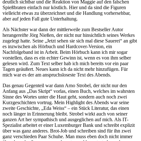
deutlich sichtbar und die Reaktion von Maggie auf den falschen
Spießbraten einfach nur köstlich. Hier und da sind die Figuren
vielleicht etwas zu überzeichnet und die Handlung vorhersehbar,
aber auf jeden Fall gute Unterhaltung.
Als Nächster war dann der mittlerweile zum Bestseller Autor
herangereifte Jörg Nießen, der nicht nur hinsichtlich seines Werkes
zugelegt hatte. Seine „Jetzt sehen sie sich mal diese Sauerei“ an gibt
es inzwischen als Hörbuch und Hardcover-Version, ein
Nachfolgeband ist in Arbeit. Beim Hörbuch kann ich mir sogar
vorstellen, dass es ein echter Gewinn ist, wenn es von ihm selber
gelesen wird. Zum Text selber hab ich mich bereits vor ein paar
Tagen geäußert. Neues kann ich da nicht mehr hinzufügen. Für
mich war es der am anspruchsloseste Text des Abends.
Das genau Gegenteil war dann Arno Strobel, der nicht nur den
Anfang aus „Das Skript“ vorlas, einen Buch, welches im wahrsten
Sinne des Wortes unter die Haut geht, sondern auch noch zwei
Kurzgeschichten vortrug. Mein Highlight des Abends war seine
zweite Geschichte, „Eda Weiss“ – ein Stück Literatur, das einen
noch länger in Erinnerung bleibt. Strobel wirkt auch von seiner
ganzen Art her sympathisch und ausgeglichen auf mich. Als IT-
Spezialist arbeitet er einer Luxemburger Bank und schreibt explizit
über was ganz anderes. Brot-Job und schreiben sind für ihn zwei
ganz verschieden Paar Schuhe. Man muss eben doch nicht immer