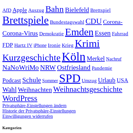
Bahn
Bielefeld
Apple
Auszug
AfD
Brettspiel
Brettspiele
CDU
Corona-
Bundestagswahl
Emden
Corona-Virus
Essen
Demokratie
Fahrrad
Krimi
FDP
Hartz IV
Krieg
Ironie
iPhone
Köln
Kurzgeschichte
Merkel
Nachruf
NRW
Ostfriesland
NaNoWriMo
Pandemie
SPD
Schule
Urlaub
Podcast
USA
Sommer
Umzug
Weihnachtsgeschichte
Wahl
Weihnachten
WordPress
Privatsphäre-Einstellungen ändern
Historie der Privatsphäre-Einstellungen
Einwilligungen widerrufen
Kategorien