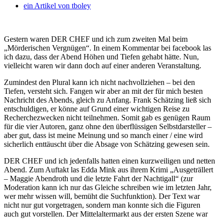
ein Artikel von
tboley
Gestern waren DER CHEF und ich zum zweiten Mal beim
„Mörderischen Vergnügen“. In einem Kommentar bei facebook las
ich dazu, dass der Abend Höhen und Tiefen gehabt hätte. Nun,
vielleicht waren wir dann doch auf einer anderen Veranstaltung.
Zumindest den Plural kann ich nicht nachvollziehen – bei den
Tiefen, versteht sich. Fangen wir aber an mit der für mich besten
Nachricht des Abends, gleich zu Anfang. Frank Schätzing ließ sich
entschuldigen, er könne auf Grund einer wichtigen Reise zu
Recherchezwecken nicht teilnehmen. Somit gab es genügen Raum
für die vier Autoren, ganz ohne den überflüssigen Selbstdarsteller –
aber gut, dass ist meine Meinung und so manch einer / eine wird
sicherlich enttäuscht über die Absage von Schätzing gewesen sein.
DER CHEF und ich jedenfalls hatten einen kurzweiligen und netten
Abend. Zum Auftakt las Edda Mink aus ihrem Krimi „Ausgeträllert
– Maggie Abendroth und die letzte Fahrt der Nachtigall“ (zur
Moderation kann ich nur das Gleiche schreiben wie im letzten Jahr,
wer mehr wissen will, bemüht die Suchfunktion). Der Text war
nicht nur gut vorgetragen, sondern man konnte sich die Figuren
auch gut vorstellen. Der Mittelaltermarkt aus der ersten Szene war