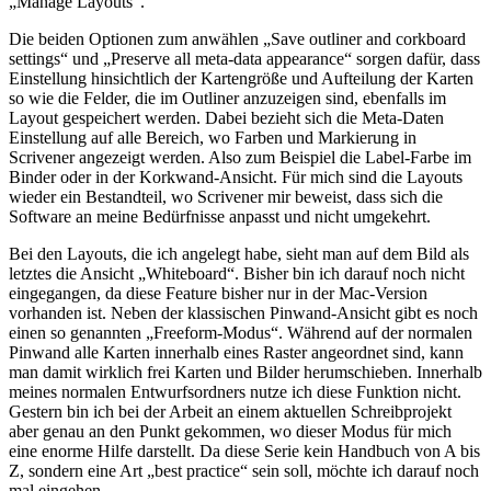
„Manage Layouts“.
Die beiden Optionen zum anwählen „Save outliner and corkboard
settings“ und „Preserve all meta-data appearance“ sorgen dafür, dass
Einstellung hinsichtlich der Kartengröße und Aufteilung der Karten
so wie die Felder, die im Outliner anzuzeigen sind, ebenfalls im
Layout gespeichert werden. Dabei bezieht sich die Meta-Daten
Einstellung auf alle Bereich, wo Farben und Markierung in
Scrivener angezeigt werden. Also zum Beispiel die Label-Farbe im
Binder oder in der Korkwand-Ansicht. Für mich sind die Layouts
wieder ein Bestandteil, wo Scrivener mir beweist, dass sich die
Software an meine Bedürfnisse anpasst und nicht umgekehrt.
Bei den Layouts, die ich angelegt habe, sieht man auf dem Bild als
letztes die Ansicht „Whiteboard“. Bisher bin ich darauf noch nicht
eingegangen, da diese Feature bisher nur in der Mac-Version
vorhanden ist. Neben der klassischen Pinwand-Ansicht gibt es noch
einen so genannten „Freeform-Modus“. Während auf der normalen
Pinwand alle Karten innerhalb eines Raster angeordnet sind, kann
man damit wirklich frei Karten und Bilder herumschieben. Innerhalb
meines normalen Entwurfsordners nutze ich diese Funktion nicht.
Gestern bin ich bei der Arbeit an einem aktuellen Schreibprojekt
aber genau an den Punkt gekommen, wo dieser Modus für mich
eine enorme Hilfe darstellt. Da diese Serie kein Handbuch von A bis
Z, sondern eine Art „best practice“ sein soll, möchte ich darauf noch
mal eingehen.