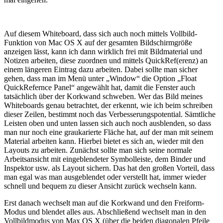
Auf diesem Whiteboard, dass sich auch noch mittels Vollbild-
Funktion von Mac OS X auf der gesamten Bildschirmgröße
anzeigen lässt, kann ich dann wirklich frei mit Bildmaterial und
Notizen arbeiten, diese zuordnen und mittels QuickRef(erenz) an
einem längeren Eintrag dazu arbeiten. Dabei sollte man sicher
gehen, dass man im Menü unter „Window“ die Option „Float
QuickRefernce Panel“ angewählt hat, damit die Fenster auch
tatsächlich über der Korkwand schweben. Wer das Bild meines
Whiteboards genau betrachtet, der erkennt, wie ich beim schreiben
dieser Zeilen, bestimmt noch das Verbesserungspotential. Sämtliche
Leisten oben und unten lassen sich auch noch ausblenden, so dass
man nur noch eine graukarierte Fläche hat, auf der man mit seinem
Material arbeiten kann. Hierbei bietet es sich an, wieder mit den
Layouts zu arbeiten. Zunächst sollte man sich seine normale
Arbeitsansicht mit eingeblendeter Symbolleiste, dem Binder und
Inspektor usw. als Layout sichern. Das hat den großen Vorteil, dass
man egal was man ausgeblendet oder verstellt hat, immer wieder
schnell und bequem zu dieser Ansicht zurück wechseln kann.
Erst danach wechselt man auf die Korkwand und den Freiform-
Modus und blendet alles aus. Abschließend wechselt man in den
Vollbildmodus von Max OS X (über die beiden diagonalen Pfeile