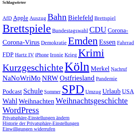
Schlagwörter
Bahn
Bielefeld
Apple
Auszug
AfD
Brettspiel
Brettspiele
CDU
Corona-
Bundestagswahl
Emden
Corona-Virus
Essen
Demokratie
Fahrrad
Krimi
FDP
Hartz IV
Krieg
Ironie
iPhone
Köln
Kurzgeschichte
Merkel
Nachruf
NRW
Ostfriesland
NaNoWriMo
Pandemie
SPD
Schule
Urlaub
Podcast
USA
Sommer
Umzug
Weihnachtsgeschichte
Wahl
Weihnachten
WordPress
Privatsphäre-Einstellungen ändern
Historie der Privatsphäre-Einstellungen
Einwilligungen widerrufen