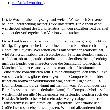
ein Artikel von
tboley
Letzte Woche habe ich gezeigt, auf welche Weise mich Scrivener
bei der Überarbeitung meiner Texte unterstützt. Ein Aspekt dabei
war die Aufteilung des Editorfensters, um den aktuellen Text parallel
zu einer der vorhergehenden Version zu betrachten.
Diese Funktion von Scrivener nutze ich selber, wie gesagt, nicht so
häufig. Dagegen mache ich von einer anderen Funktion recht häufig
Gebrauch: Layouts. Wer schon etwas mit Scrivener gearbeitet hat,
wird festgestellt haben, dass Bereiche ein- bzw. ausblenden kann. Je
nach dem, ob man gerade schreibt, plotet oder überarbeitet, benötigt
man den Binder, den Inspector oder die Sammlung (Collection).
Manchmal kommt es auch vor, dass man sich auf bestimmte
Teilbereiche konzentrieren will. Um ablenkungsfrei den reinen Text
vor sich zu haben, gibt es den sogenannten Compose-Modus (der
früher ein normaler Vollbildmodus war, aber im Zuge von OS X
Lion umbenannt wurde, damit mit man ihn vom Vollbildmodus des
Betriebssystems auseinanderhalten kann). Im Compose-Modus sieht
werden nicht nur alle Menüelemente ausgeblendet, sondern auch der
Rest des Schreibtisches wird mehr oder weniger abgedunkelt (die
Transparenz lässt sich einstellen). Papierbreite, Schriftfarbe und
Größe lassen sich ebenfalls anpassen. Während alle anderen Inhalte