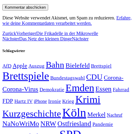
Diese Website verwendet Akismet, um Spam zu reduzieren.
Erfahre,
wie deine Kommentardaten verarbeitet werden.
Zurück
Vorheriger
Die Frikadelle in der Mikrowelle
Nächster
Das Netz der kleinen Dinge
Nächster
Schlagwörter
Bahn
Bielefeld
Apple
Auszug
AfD
Brettspiel
Brettspiele
CDU
Corona-
Bundestagswahl
Emden
Corona-Virus
Essen
Demokratie
Fahrrad
Krimi
FDP
Hartz IV
Krieg
Ironie
iPhone
Köln
Kurzgeschichte
Merkel
Nachruf
NRW
Ostfriesland
NaNoWriMo
Pandemie