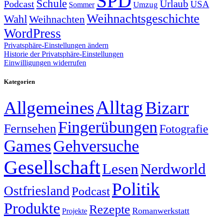
SPD
Schule
Urlaub
Podcast
USA
Sommer
Umzug
Weihnachtsgeschichte
Wahl
Weihnachten
WordPress
Privatsphäre-Einstellungen ändern
Historie der Privatsphäre-Einstellungen
Einwilligungen widerrufen
Kategorien
Alltag
Allgemeines
Bizarr
Fingerübungen
Fernsehen
Fotografie
Games
Gehversuche
Gesellschaft
Lesen
Nerdworld
Politik
Ostfriesland
Podcast
Produkte
Rezepte
Romanwerkstatt
Projekte