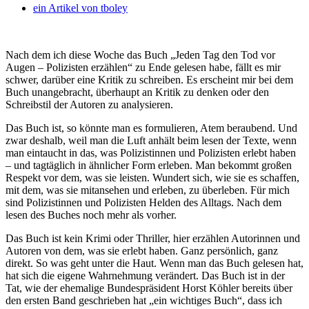
ein Artikel von
tboley
Nach dem ich diese Woche das Buch „Jeden Tag den Tod vor
Augen – Polizisten erzählen“ zu Ende gelesen habe, fällt es mir
schwer, darüber eine Kritik zu schreiben. Es erscheint mir bei dem
Buch unangebracht, überhaupt an Kritik zu denken oder den
Schreibstil der Autoren zu analysieren.
Das Buch ist, so könnte man es formulieren, Atem beraubend. Und
zwar deshalb, weil man die Luft anhält beim lesen der Texte, wenn
man eintaucht in das, was Polizistinnen und Polizisten erlebt haben
– und tagtäglich in ähnlicher Form erleben. Man bekommt großen
Respekt vor dem, was sie leisten. Wundert sich, wie sie es schaffen,
mit dem, was sie mitansehen und erleben, zu überleben. Für mich
sind Polizistinnen und Polizisten Helden des Alltags. Nach dem
lesen des Buches noch mehr als vorher.
Das Buch ist kein Krimi oder Thriller, hier erzählen Autorinnen und
Autoren von dem, was sie erlebt haben. Ganz persönlich, ganz
direkt. So was geht unter die Haut. Wenn man das Buch gelesen hat,
hat sich die eigene Wahrnehmung verändert. Das Buch ist in der
Tat, wie der ehemalige Bundespräsident Horst Köhler bereits über
den ersten Band geschrieben hat „ein wichtiges Buch“, dass ich