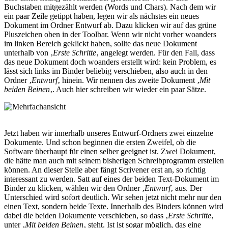
Buchstaben mitgezählt werden (Words und Chars). Nach dem wir
ein paar Zeile getippt haben, legen wir als nächstes ein neues
Dokument im Ordner Entwurf ab. Dazu klicken wir auf das grüne
Pluszeichen oben in der Toolbar. Wenn wir nicht vorher woanders
im linken Bereich geklickt haben, sollte das neue Dokument
unterhalb von ‚
Erste Schritte
‚ angelegt werden. Für den Fall, dass
das neue Dokument doch woanders erstellt wird: kein Problem, es
lässt sich links im Binder beliebig verschieben, also auch in den
Ordner ‚
Entwurf
‚ hinein. Wir nennen das zweite Dokument ‚
Mit
beiden Beinen
‚. Auch hier schreiben wir wieder ein paar Sätze.
Jetzt haben wir innerhalb unseres Entwurf-Ordners zwei einzelne
Dokumente. Und schon beginnen die ersten Zweifel, ob die
Software überhaupt für einen selber geeignet ist. Zwei Dokument,
die hätte man auch mit seinem bisherigen Schreibprogramm erstellen
können. An dieser Stelle aber fängt Scrivener erst an, so richtig
interessant zu werden. Satt auf eines der beiden Text-Dokument im
Binder zu klicken, wählen wir den Ordner ‚
Entwurf
‚ aus. Der
Unterschied wird sofort deutlich. Wir sehen jetzt nicht mehr nur den
einen Text, sondern beide Texte. Innerhalb des Binders können wird
dabei die beiden Dokumente verschieben, so dass ‚
Erste Schritte
‚
unter ‚
Mit beiden Beinen
‚ steht. Ist ist sogar möglich, das eine