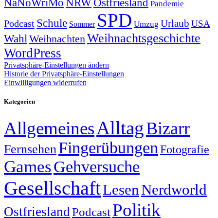
NRW
Ostfriesland
NaNoWriMo
Pandemie
SPD
Schule
Urlaub
Podcast
USA
Sommer
Umzug
Weihnachtsgeschichte
Wahl
Weihnachten
WordPress
Privatsphäre-Einstellungen ändern
Historie der Privatsphäre-Einstellungen
Einwilligungen widerrufen
Kategorien
Alltag
Allgemeines
Bizarr
Fingerübungen
Fernsehen
Fotografie
Games
Gehversuche
Gesellschaft
Lesen
Nerdworld
Politik
Ostfriesland
Podcast