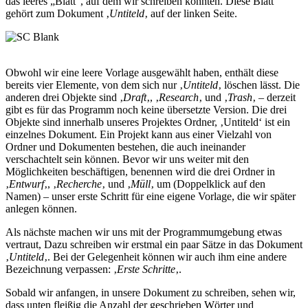
das leeres „Blatt“, auf dem wir schreiben könnten. Diese Blatt
gehört zum Dokument ‚
Untiteld
‚ auf der linken Seite.
Obwohl wir eine leere Vorlage ausgewählt haben, enthält diese
bereits vier Elemente, von dem sich nur ‚
Untiteld
‚ löschen lässt. Die
anderen drei Objekte sind ‚
Draft
‚, ‚
Research
‚ und ‚
Trash
‚ – derzeit
gibt es für das Programm noch keine übersetzte Version. Die drei
Objekte sind innerhalb unseres Projektes Ordner, ‚Untiteld‘ ist ein
einzelnes Dokument. Ein Projekt kann aus einer Vielzahl von
Ordner und Dokumenten bestehen, die auch ineinander
verschachtelt sein können. Bevor wir uns weiter mit den
Möglichkeiten beschäftigen, benennen wird die drei Ordner in
‚
Entwurf
‚, ‚
Recherche
‚ und ‚
Müll
‚ um (Doppelklick auf den
Namen) – unser erste Schritt für eine eigene Vorlage, die wir später
anlegen können.
Als nächste machen wir uns mit der Programmumgebung etwas
vertraut, Dazu schreiben wir erstmal ein paar Sätze in das Dokument
‚
Untiteld
‚. Bei der Gelegenheit können wir auch ihm eine andere
Bezeichnung verpassen: ‚
Erste Schritte
‚.
Sobald wir anfangen, in unsere Dokument zu schreiben, sehen wir,
dass unten fleißig die Anzahl der geschrieben Wörter und