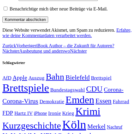
Benachrichtige mich über neue Beiträge via E-Mail.
Diese Website verwendet Akismet, um Spam zu reduzieren.
Erfahre,
wie deine Kommentardaten verarbeitet werden.
Zurück
Vorheriger
iBook Author – die Zukunft für Autoren?
Nächster
Ausbeutung und anderswo
Nächster
Schlagwörter
Bahn
Bielefeld
Apple
Auszug
AfD
Brettspiel
Brettspiele
CDU
Corona-
Bundestagswahl
Emden
Corona-Virus
Essen
Demokratie
Fahrrad
Krimi
FDP
Hartz IV
Krieg
Ironie
iPhone
Köln
Kurzgeschichte
Merkel
Nachruf