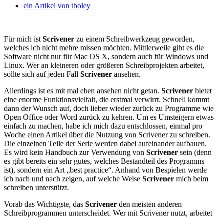
ein Artikel von
tboley
Für mich ist
Scrivener
zu einem Schreibwerkzeug geworden,
welches ich nicht mehre missen möchten. Mittlerweile gibt es die
Software nicht nur für Mac OS X, sondern auch für Windows und
Linux. Wer an kleineren oder größeren Schreibprojekten arbeitet,
sollte sich auf jeden Fall
Scrivener
ansehen.
Allerdings ist es mit mal eben ansehen nicht getan.
Scrivener
bietet
eine enorme Funktionsvielfalt, die erstmal verwirrt. Schnell kommt
dann der Wunsch auf, doch lieber wieder zurück zu Programme wie
Open Office oder Word zurück zu kehren. Um es Umsteigern etwas
einfach zu machen, habe ich mich dazu entschlossen, einmal pro
Woche einen Artikel über die Nutzung von Scrivener zu schreiben.
Die einzelnen Teile der Serie werden dabei aufeinander aufbauen.
Es wird kein Handbuch zur Verwendung von
Scrivener
sein (denn
es gibt bereits ein sehr gutes, welches Bestandteil des Programms
ist), sondern ein Art „best practice“. Anhand von Bespielen werde
ich nach und nach zeigen, auf welche Weise
Scrivener
mich beim
schreiben unterstützt.
Vorab das Wichtigste, das
Scrivener
den meisten anderen
Schreibprogrammen unterscheidet. Wer mit Scrivener nutzt, arbeitet