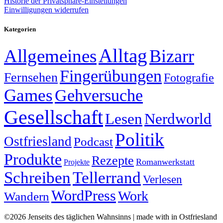
Historie der Privatsphäre-Einstellungen
Einwilligungen widerrufen
Kategorien
Alltag
Allgemeines
Bizarr
Fingerübungen
Fernsehen
Fotografie
Games
Gehversuche
Gesellschaft
Lesen
Nerdworld
Politik
Ostfriesland
Podcast
Produkte
Rezepte
Romanwerkstatt
Projekte
Schreiben
Tellerrand
Verlesen
WordPress
Work
Wandern
©2026 Jenseits des täglichen Wahnsinns | made with
in Ostfriesland