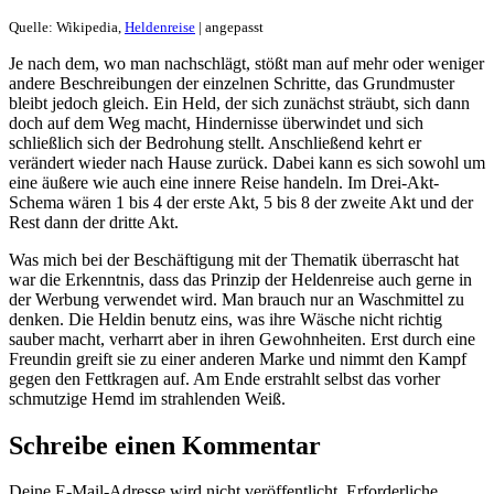
Quelle: Wikipedia,
Heldenreise
| angepasst
Je nach dem, wo man nachschlägt, stößt man auf mehr oder weniger
andere Beschreibungen der einzelnen Schritte, das Grundmuster
bleibt jedoch gleich. Ein Held, der sich zunächst sträubt, sich dann
doch auf dem Weg macht, Hindernisse überwindet und sich
schließlich sich der Bedrohung stellt. Anschließend kehrt er
verändert wieder nach Hause zurück. Dabei kann es sich sowohl um
eine äußere wie auch eine innere Reise handeln. Im Drei-Akt-
Schema wären 1 bis 4 der erste Akt, 5 bis 8 der zweite Akt und der
Rest dann der dritte Akt.
Was mich bei der Beschäftigung mit der Thematik überrascht hat
war die Erkenntnis, dass das Prinzip der Heldenreise auch gerne in
der Werbung verwendet wird. Man brauch nur an Waschmittel zu
denken. Die Heldin benutz eins, was ihre Wäsche nicht richtig
sauber macht, verharrt aber in ihren Gewohnheiten. Erst durch eine
Freundin greift sie zu einer anderen Marke und nimmt den Kampf
gegen den Fettkragen auf. Am Ende erstrahlt selbst das vorher
schmutzige Hemd im strahlenden Weiß.
Schreibe einen Kommentar
Deine E-Mail-Adresse wird nicht veröffentlicht.
Erforderliche