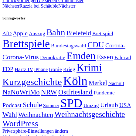
Zurück
Vorheriger
Die sieben Grundmuster
Nächster
Razzia bei Schäuble
Nächster
Schlagwörter
Bahn
Bielefeld
Apple
Auszug
AfD
Brettspiel
Brettspiele
CDU
Corona-
Bundestagswahl
Emden
Corona-Virus
Essen
Demokratie
Fahrrad
Krimi
FDP
Hartz IV
Krieg
Ironie
iPhone
Köln
Kurzgeschichte
Merkel
Nachruf
NRW
Ostfriesland
NaNoWriMo
Pandemie
SPD
Schule
Urlaub
Podcast
USA
Sommer
Umzug
Weihnachtsgeschichte
Wahl
Weihnachten
WordPress
Privatsphäre-Einstellungen ändern