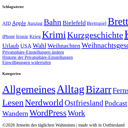
Schlagwörter
Brett
Bahn
Bielefeld
Apple
Auszug
AfD
Brettspiel
Krimi
Kurzgeschichte
Krieg
Ironie
iPhone
Weihnachtsges
Wahl
Weihnachten
Urlaub
USA
Privatsphäre-Einstellungen ändern
Historie der Privatsphäre-Einstellungen
Einwilligungen widerrufen
Kategorien
Alltag
Allgemeines
Bizarr
Fern
Lesen
Nerdworld
Ostfriesland
Podcast
WordPress
Work
Wandern
©2026 Jenseits des täglichen Wahnsinns | made with
in Ostfriesland