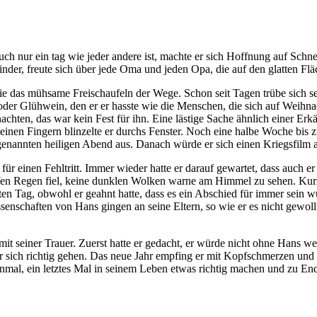
h nur ein tag wie jeder andere ist, machte er sich Hoffnung auf Schne
nder, freute sich über jede Oma und jeden Opa, die auf den glatten Fl
e das mühsame Freischaufeln der Wege. Schon seit Tagen trübe sich s
oder Glühwein, den er er hasste wie die Menschen, die sich auf Weihn
chten, das war kein Fest für ihn. Eine lästige Sache ähnlich einer Erk
nen Fingern blinzelte er durchs Fenster. Noch eine halbe Woche bis z
genannten heiligen Abend aus. Danach würde er sich einen Kriegsfilm an
für einen Fehltritt. Immer wieder hatte er darauf gewartet, dass auch er
opfen Regen fiel, keine dunklen Wolken warne am Himmel zu sehen. Kur
sten Tag, obwohl er geahnt hatte, dass es ein Abschied für immer sei
ssenschaften von Hans gingen an seine Eltern, so wie er es nicht gewol
t seiner Trauer. Zuerst hatte er gedacht, er würde nicht ohne Hans we
 er sich richtig gehen. Das neue Jahr empfing er mit Kopfschmerzen un
 einmal, ein letztes Mal in seinem Leben etwas richtig machen und zu En