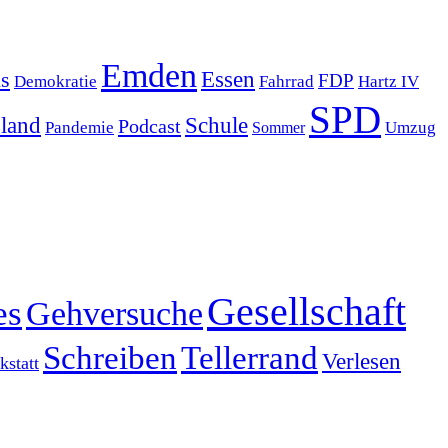
Emden
s
Essen
FDP
Demokratie
Hartz IV
Fahrrad
SPD
sland
Schule
Podcast
Pandemie
Sommer
Umzug
Gesellschaft
es
Gehversuche
Schreiben
Tellerrand
Verlesen
statt