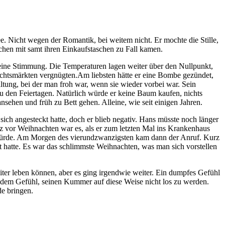
e. Nicht wegen der Romantik, bei weitem nicht. Er mochte die Stille,
ächen mit samt ihren Einkaufstaschen zu Fall kamen.
eine Stimmung. Die Temperaturen lagen weiter über den Nullpunkt,
achtsmärkten vergnügten.Am liebsten hätte er eine Bombe gezündet,
ältung, bei der man froh war, wenn sie wieder vorbei war. Sein
u den Feiertagen. Natürlich würde er keine Baum kaufen, nichts
sehen und früh zu Bett gehen. Alleine, wie seit einigen Jahren.
 sich angesteckt hatte, doch er blieb negativ. Hans müsste noch länger
z vor Weihnachten war es, als er zum letzten Mal ins Krankenhaus
n würde. Am Morgen des vierundzwanzigsten kam dann der Anruf. Kurz
lt hatte. Es war das schlimmste Weihnachten, was man sich vorstellen
iter leben können, aber es ging irgendwie weiter. Ein dumpfes Gefühl
d dem Gefühl, seinen Kummer auf diese Weise nicht los zu werden.
de bringen.