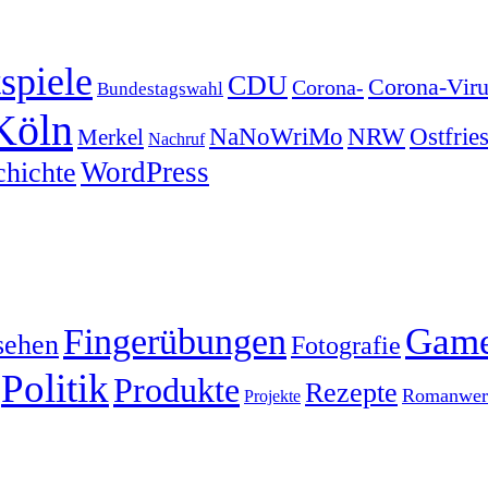
spiele
CDU
Corona-Viru
Corona-
Bundestagswahl
Köln
NRW
Ostfrie
NaNoWriMo
Merkel
Nachruf
WordPress
chichte
Gam
Fingerübungen
sehen
Fotografie
Politik
Produkte
Rezepte
Romanwerk
Projekte