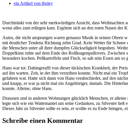
ein Artikel von
tboley
Durchtränkt von der sehr merkwürdigen Ansicht, dass Weihnachten auc
wenn alles zum erliegen kam. Ergötzte sich an den roten Nasen der Ki
Autos, die nicht ansprangen waren genauso Musik in seinen Ohren wi
mit deutlicher Tendenz Richtung zehn Grad. Kein Wetter für Schnee 
die Menschen unter all ihrer dumpfen Glückseligkeit begraben. Weihna
Doppelkinn ruhte auf dem Ende des Rollkragenpullovers. Zwischen sei
besonders kochen. Pellkartoffeln und Fisch, so sah sein Essen am so 
Hans war tot. Dahingerafft von dieser tückischen Krankheit, der Preis 
auf ihn warten. Zeit, in der ihm verzeihen konnte. Nicht mal ein Tr
gefahren war. Hatte sich dann von Hans verabschiedet, auf den näch
und knapp, er war ja nicht mal ein Angehöriger, damals. Die Hinterla
konnte. Alleine, ohne Hans.
Draussen und in anderen Wohnungen glücklich Menschen, er alleine mi
legte sich wie ein Wattemantel um seine Gedanken, zu Silvester ließ
Dieses Jahr zu Silvester sollte es sein, er wollte es zu Ende bringen,
Schreibe einen Kommentar