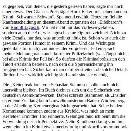
Zugegeben, von denen, die gestern gelesen haben, sagte mir noch
einer etwas. Der Glauser-Preisträger Horst Eckert mit seinem neuen
Krimi „Schwarzer Schwan“. Spannend erzählt. Trotzdem fiel die
Kaufentscheidung an diesem Abend zugunsten des „Eifelbaron“s
von
Rudolf Jagusch
. Mir hat nicht nur das Vorlesen gefallen,
sondern auch die Art, wie Jagusch seine Figuren zeichnet. Nicht zu
viele Details, nur das, was unbedingt nötig ist. Schön war auch die
gewisse Portion Humor in seinem Krimi. Und das Wichtigste
(jedenfalls für mich): zumindest der vorgelesen Teil entsprach
meiner Meinung nach auch korrekter Polizeiarbeit (was längst nicht
bei allen Krimis der Fall ist). So durften die Kriminalpolizisten den
Tatort erst dann betreten, nach dem die Spurensicherung ihn
freigegeben hat. Sicher kann man darüber streiten, ob solche Details
für den Leser wirklich wichtig sind – mir sind sie wichtig.
Die „Kettenreaktion“ von Sebastian Stammsen sollte auch nicht
unerwähnt bleiben. Im Buch dreht es sich um die Sicherheit von
deutschen Atomkraftwerken. Dabei schreibt Stammsen als „Insider“,
da er eine Zeit lang beim Umweltministerium Baden-Württemberg
in der Abteilung Kernenergieaufsicht gearbeitet hat. Seine beiden
Kommissare kommen zudem aus Krefeld, was mich an mein
Krefelder-Ermittler-Trio erinnerte. Gelungen fand ich beim ihm die
Verwendung der Ich-Perspektive. Nette Randbemerkung von ihm:
wenn einem im Krimi etwas merkwürdig und skurril vorkommt, wie