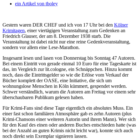
ein Artikel von
tboley
Gestern waren DER CHEF und ich von 17 Uhr bei den
Kölner
Krimitagen
, einer viertägigen Veranstaltung zum Gedenken an
Friedrich Glauser, der am 8. Dezember 1938 starb. Die
Veranstaltung ist dabei nicht nur eine reine Gedenkveranstaltung,
sondern vor allem eine Lese-Marathon.
Insgesamt lesen und lasen von Donnerstag bis Sonntag 47 Autoren.
Bei einem Eintritt von gerade einmal 10 Euro für eine Tageskarte ist
das, im Vergleich zur lit.cologne, ein Schnäppchen. Hinzu kommt
noch, dass die Eintrittsgelder so wie die Erlöse vom Verkauf der
Bücher komplett der OASE, eine Initiative, die sich um
wohnungslose Menschen in Köln kümmert, gespendet werden.
Schwer verständlich, warum die Autoren am Freitag vor einem sehr
überschaubaren Publikum gelesen haben.
Für Krimi-Fans sind diese Tage eigentlich ein absolutes Muss. Ein
einer fast schon familiären Atmosphäre gab es zehn Autoren (plus
Krimi-Chansons einer weiteren Autorin und ihrem Mann). Wer sich
für den Kauf des einen oder anderen Buches entschieden hatte (was
bei der Anzahl an guten Krimis nicht leicht war), konnte sich auch
noch direkt sein Exemplar signieren lassen.