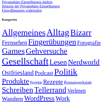
Privatsphäre-Einstellungen ändern
Historie der Privatsphäre-Einstellungen
Einwilligungen widerrufen
Kategorien
Alltag
Allgemeines
Bizarr
Fingerübungen
Fernsehen
Fotografie
Games
Gehversuche
Gesellschaft
Lesen
Nerdworld
Politik
Ostfriesland
Podcast
Produkte
Rezepte
Romanwerkstatt
Projekte
Schreiben
Tellerrand
Verlesen
WordPress
Work
Wandern