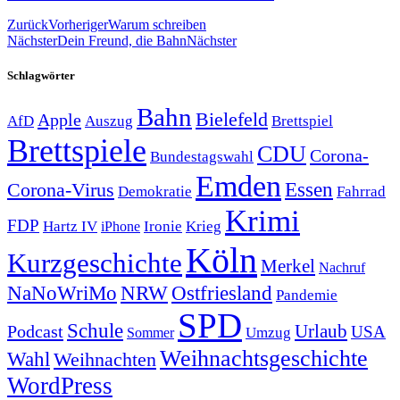
Zurück
Vorheriger
Warum schreiben
Nächster
Dein Freund, die Bahn
Nächster
Schlagwörter
Bahn
Bielefeld
Apple
Auszug
AfD
Brettspiel
Brettspiele
CDU
Corona-
Bundestagswahl
Emden
Corona-Virus
Essen
Demokratie
Fahrrad
Krimi
FDP
Hartz IV
Krieg
Ironie
iPhone
Köln
Kurzgeschichte
Merkel
Nachruf
NRW
Ostfriesland
NaNoWriMo
Pandemie
SPD
Schule
Urlaub
Podcast
USA
Sommer
Umzug
Weihnachtsgeschichte
Wahl
Weihnachten
WordPress