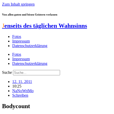
Zum Inhalt springen
Von allen guten und bösen Geistern verlassen
J
enseits des täglichen Wahnsinns
Fotos
Impressum
Datenschutzerklärung
Fotos
Impressum
Datenschutzerklärung
Suche
12. 11. 2011
10:25
NaNoWriMo
Schreiben
Bodycount