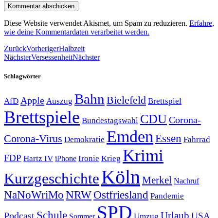
Diese Website verwendet Akismet, um Spam zu reduzieren.
Erfahre,
wie deine Kommentardaten verarbeitet werden.
Zurück
Vorheriger
Halbzeit
Nächster
Versessenheit
Nächster
Schlagwörter
Bahn
Bielefeld
Apple
Auszug
AfD
Brettspiel
Brettspiele
CDU
Corona-
Bundestagswahl
Emden
Corona-Virus
Essen
Demokratie
Fahrrad
Krimi
FDP
Hartz IV
Krieg
Ironie
iPhone
Köln
Kurzgeschichte
Merkel
Nachruf
NRW
Ostfriesland
NaNoWriMo
Pandemie
SPD
Schule
Urlaub
Podcast
USA
Sommer
Umzug