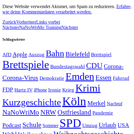
Diese Website verwendet Akismet, um Spam zu reduzieren.
Erfahre,
wie deine Kommentardaten verarbeitet werden.
Zurück
Vorheriger
Links vorbei
Nächster
NaNoWriMo Training
Nächster
Schlagwörter
Bahn
Bielefeld
Apple
Auszug
AfD
Brettspiel
Brettspiele
CDU
Corona-
Bundestagswahl
Emden
Corona-Virus
Essen
Demokratie
Fahrrad
Krimi
FDP
Hartz IV
Krieg
Ironie
iPhone
Köln
Kurzgeschichte
Merkel
Nachruf
NRW
Ostfriesland
NaNoWriMo
Pandemie
SPD
Schule
Urlaub
Podcast
USA
Sommer
Umzug