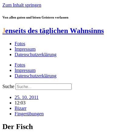
Zum Inhalt springen
Von allen guten und bösen Geistern verlassen
J
enseits des täglichen Wahnsinns
Fotos
Impressum
Datenschutzerklärung
Fotos
Impressum
Datenschutzerklärung
Suche
25. 10. 2011
12:03
Bizarr
Fingerübungen
Der Fisch