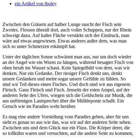
ein Artikel von
tboley
Zwischen den Gräsern auf halber Lunge raucht der Fisch sein
Zweites. Flossen überall dort, auch voller Schuppen, nur der Rhein
schweigt dazu. Auf kalter Fläche verstärkt sich der Eindruck, man
wäre auf etwas angewiesen. Etwas anderes außer dem, was man
sich so unter Schmerzen erkämpft hat.
Unter der täglichen Sonne schwärmt man aus, nur um doch wieder
an der Angel wie ein Wurm zu hängen, während besagter Fisch von
oben herab ins Wasser schaut. Kein Spiegelbild von dem, was wir
denken. Nur ein Gedanke. Der riesiger Fisch denkt uns, denkt
unsere Gedanken und meint sogar unsere Gefühle zu fühlen. So
sind wir Teil dieses einen Fisches. Und doch sind wir aus eigenem
Fleisch. Ganz Fleisch und Fisch. Jenseits der roten Ampel, auf der
anderen Seite des Ufers, wiegen sich die Geldschein zur Musik, die
aus unförmigen Lautsprecher über die Mülldeponie schallt. Ein
Geruch wie im Paradies weht herüber.
Es mag eine andere Vorstellung vom Paradies geben, aber für uns
sieht es genau so aus wie das, was wir auf der anderen Seite sehen.
Zwischen uns und dem Glück nur ein Fluss. Die Körper derer, die
so tollkühn waren und versuchten, auf die andere Seite zu kommen,