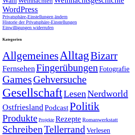
Weihnachtsgeschichte
Wahl
Weihnachten
WordPress
Privatsphäre-Einstellungen ändern
Historie der Privatsphäre-Einstellungen
Einwilligungen widerrufen
Kategorien
Alltag
Allgemeines
Bizarr
Fingerübungen
Fernsehen
Fotografie
Games
Gehversuche
Gesellschaft
Lesen
Nerdworld
Politik
Ostfriesland
Podcast
Produkte
Rezepte
Romanwerkstatt
Projekte
Schreiben
Tellerrand
Verlesen