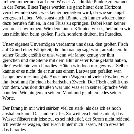
treiben immer noch auf dem Wasser. Als dunkle Punkte zu erahnen
in der Ferne. Eines Tages werden sie ganz hinter dem Horizont
verschwunden sein, was keiner bemerken wird, da wie sie längst
vergessen haben. Wie sonst auch könnte sich immer wieder einer
dazu berufen fühlen, in den Fluss zu springen. Dabei kann keiner
von uns schwimmen. Wie denn auch. Könnten wir es, befänden wir
uns nicht hier, beim großen Fisch, sondern drüben, im Paradies.
Unser eigenes Unvermögen verdammt uns dazu, den großen Fisch
auf Grund einer Fähigkeit, die ihm nachgesagt wird, anzubeten. In
seiner Gnade erzählt er uns, wenn wir lange genug vor ihm
gerochen und die Steine mit dem Blut unserer Knie gefärbt haben,
die Geschichte vom Paradies. Hätten wir doch nur gewusst. Selber
kannte er es nicht, da er nur aus einem Lastwagen gefallen war.
Lange bevor es uns gab. Aus einem Wagen mit vielen Fischen wie
ihn, bestimmt für einen barbarischen Zweck. Der Fisch erzählt uns
von dem, was dort draußen war und was er in seiner Sprache Welt
nannten. Wie hingen an seinem Maul und glaubten jedes seiner
Worte.
Der Drang in mir wird stärker, viel zu stark, als das ich es noch
aushalten kann. Das andere Ufer. So weit erscheint es nicht, das
Wasser flüstert mir leise zu, es sei nicht tief, der Strom nicht reißend.
Ich werde es wagen, den Fisch hinter mich lassen. Mich erwartet
das Paradies.