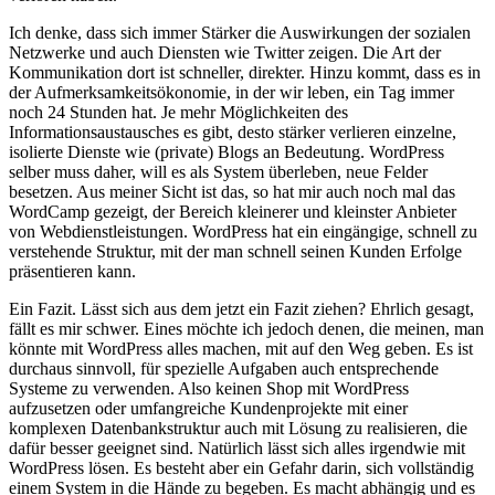
Ich denke, dass sich immer Stärker die Auswirkungen der sozialen
Netzwerke und auch Diensten wie Twitter zeigen. Die Art der
Kommunikation dort ist schneller, direkter. Hinzu kommt, dass es in
der Aufmerksamkeitsökonomie, in der wir leben, ein Tag immer
noch 24 Stunden hat. Je mehr Möglichkeiten des
Informationsaustausches es gibt, desto stärker verlieren einzelne,
isolierte Dienste wie (private) Blogs an Bedeutung. WordPress
selber muss daher, will es als System überleben, neue Felder
besetzen. Aus meiner Sicht ist das, so hat mir auch noch mal das
WordCamp gezeigt, der Bereich kleinerer und kleinster Anbieter
von Webdienstleistungen. WordPress hat ein eingängige, schnell zu
verstehende Struktur, mit der man schnell seinen Kunden Erfolge
präsentieren kann.
Ein Fazit. Lässt sich aus dem jetzt ein Fazit ziehen? Ehrlich gesagt,
fällt es mir schwer. Eines möchte ich jedoch denen, die meinen, man
könnte mit WordPress alles machen, mit auf den Weg geben. Es ist
durchaus sinnvoll, für spezielle Aufgaben auch entsprechende
Systeme zu verwenden. Also keinen Shop mit WordPress
aufzusetzen oder umfangreiche Kundenprojekte mit einer
komplexen Datenbankstruktur auch mit Lösung zu realisieren, die
dafür besser geeignet sind. Natürlich lässt sich alles irgendwie mit
WordPress lösen. Es besteht aber ein Gefahr darin, sich vollständig
einem System in die Hände zu begeben. Es macht abhängig und es