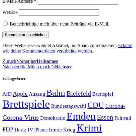
E-Mail-Adresse
*
Website
Benachrichtige mich über neue Beiträge via E-Mail.
Diese Website verwendet Akismet, um Spam zu reduzieren.
Erfahre,
wie deine Kommentardaten verarbeitet werden.
Zurück
Vorheriger
Heilsarmee
Nächster
Die Milch macht’s
Nächster
Schlagwörter
Bahn
Bielefeld
Apple
Auszug
AfD
Brettspiel
Brettspiele
CDU
Corona-
Bundestagswahl
Emden
Corona-Virus
Essen
Demokratie
Fahrrad
Krimi
FDP
Hartz IV
Krieg
Ironie
iPhone