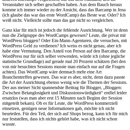
Veranstalter sich selber geschaffen haben. Aus dem Bauch heraus
komme ich immer wieder zu der Ansicht, dass das Barcamp in Jena
(ich glaube das war das erste WordCamp) das Beste war. Oder? Ich
weiß nicht. Vielleicht sollte man das gar nicht so vergleichen.
Ganz klar für mich ist jedoch die fehlende Ausrichtung. Wer ist denn
nun die Zielgruppe des WordCamps gewesen? Leute, die privat mit
WordPress bloggen? Oder Ein-Mann-Agenturen, die versuchen, mit
WordPress Geld zu verdienen? Ich weiss es nicht genau, aber ich
habe eine Vermutung. Den Anteil von Person auf den Barcamp, die
WordPress nur für sich selber verwenden, würde ich (ohne jegliche
statistische Grundlage) auf gerade mal 20 Prozent schätzen (bei den
von mir besuchten Sessions musste man einfach nur auf die Fragen
achten). Das WordCamp wäre demnach mehr eine Art
Branchentreffen gewesen. Das war es aber, nicht, denn dazu passte
die Art der Ausrichtung ebenso wenig wie die Themen der Sessions.
Der aus meiner Sicht spannendste Beitrag für Blogger, „Bloggen:
Zwischen Belanglosigkeit und Diskussionswürdigkeit“ entfiel leider
ersatzlos (was man aber erst 15 Minuten nach Beginn der Session
mitgeteilt bekam). Ob es für Leute, die WordPress kommerziell
einsetzen, genügen neue Informationen gab, möchte ich nicht
beurteilen. Für den Teil, der sich auf Shops bezog, kann ich für mich
nur feststellen, dass ich nichts gehört habe, was ich nicht schon
wusste.