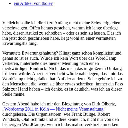
ein Artikel von
tboley
Vielleicht sollte ich direkt zu Anfang nicht meine Schwierigkeiten
verschweigen. Offen heraus gestehen, warum ich lange überlegt
habe, diesen Artikel zu schreiben – oder es sein zu lassen. Das ich
ihn jetzt doch geschrieben habe, liegt wohl an einer vermuteten
Erwartungshaltung.
Vermutete Erwartungshaltung? Klingt ganz schön kompliziert und
genau so ist es auch. Würde ich kein Wort über das WordCamp
verlieren, hinterließe dies meiner Meinung nach einen
merkwürdigen Eindruck. Nicht das mich das in größerem Umfang
irritieren würde. Aber der Verdacht würde naheliegen, dass mir das
WordCamp nicht gefallen hat. Auf der anderen Seite gehöre ich zu
den Menschen, die, wenn sie über etwas schreiben, immer ein Fass
Salz zur Hand haben – ich denke, es ist deutlich, was ich an dieser
Stelle meine.
Gestern Abend habe ich mir den Blogeintrag von Dirk Olbertz,
„
Wordcamp 2011 in Köln — Nicht meine Veranstaltung
“
durchgelesen. Die Organisatoren, wie Frank Bültge, Robert
Windisch, Olaf Schmitz und andere kenne ich, nicht nur von den
bisherigen WordCamps, wenn ich das mal so verkürzt anmerken