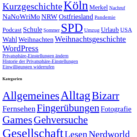
Köln
Kurzgeschichte
Merkel
Nachruf
NRW
Ostfriesland
NaNoWriMo
Pandemie
SPD
Schule
Urlaub
Podcast
USA
Sommer
Umzug
Weihnachtsgeschichte
Wahl
Weihnachten
WordPress
Privatsphäre-Einstellungen ändern
Historie der Privatsphäre-Einstellungen
Einwilligungen widerrufen
Kategorien
Alltag
Allgemeines
Bizarr
Fingerübungen
Fernsehen
Fotografie
Games
Gehversuche
Gesellschaft
Lesen
Nerdworld