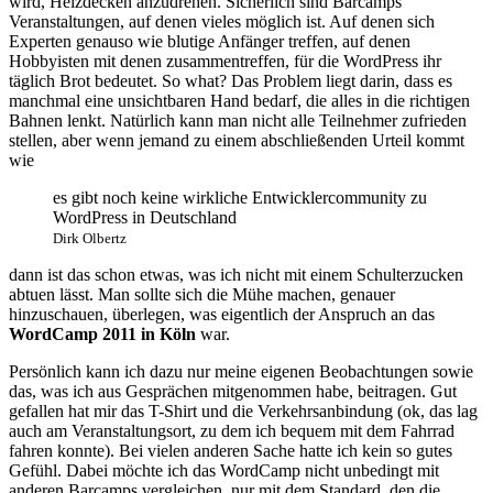
wird, Heizdecken anzudrehen. Sicherlich sind Barcamps
Veranstaltungen, auf denen vieles möglich ist. Auf denen sich
Experten genauso wie blutige Anfänger treffen, auf denen
Hobbyisten mit denen zusammentreffen, für die WordPress ihr
täglich Brot bedeutet. So what? Das Problem liegt darin, dass es
manchmal eine unsichtbaren Hand bedarf, die alles in die richtigen
Bahnen lenkt. Natürlich kann man nicht alle Teilnehmer zufrieden
stellen, aber wenn jemand zu einem abschließenden Urteil kommt
wie
es gibt noch keine wirkliche Entwicklercommunity zu
WordPress in Deutschland
Dirk Olbertz
dann ist das schon etwas, was ich nicht mit einem Schulterzucken
abtuen lässt. Man sollte sich die Mühe machen, genauer
hinzuschauen, überlegen, was eigentlich der Anspruch an das
WordCamp 2011 in Köln
war.
Persönlich kann ich dazu nur meine eigenen Beobachtungen sowie
das, was ich aus Gesprächen mitgenommen habe, beitragen. Gut
gefallen hat mir das T-Shirt und die Verkehrsanbindung (ok, das lag
auch am Veranstaltungsort, zu dem ich bequem mit dem Fahrrad
fahren konnte). Bei vielen anderen Sache hatte ich kein so gutes
Gefühl. Dabei möchte ich das WordCamp nicht unbedingt mit
anderen Barcamps vergleichen, nur mit dem Standard, den die