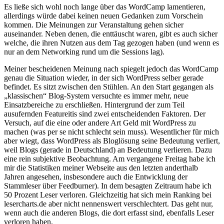
Es ließe sich wohl noch lange über das WordCamp lamentieren,
allerdings würde dabei keinen neuen Gedanken zum Vorschein
kommen. Die Meinungen zur Veranstaltung gehen sicher
auseinander. Neben denen, die enttäuscht waren, gibt es auch sicher
welche, die ihren Nutzen aus dem Tag gezogen haben (und wenn es
nur an dem Networking rund um die Sessions lag).
Meiner bescheidenen Meinung nach spiegelt jedoch das WordCamp
genau die Situation wieder, in der sich WordPress selber gerade
befindet. Es sitzt zwischen den Stühlen. An den Start gegangen als
„klassischen“ Blog-System versuchte es immer mehr, neue
Einsatzbereiche zu erschließen. Hintergrund der zum Teil
ausufernden Featureitis sind zwei entscheidenden Faktoren. Der
Versuch, auf die eine oder andere Art Geld mit WordPress zu
machen (was per se nicht schlecht sein muss). Wesentlicher für mich
aber wiegt, dass WordPress als Bloglösung seine Bedeutung verliert,
weil Blogs (gerade in Deutschland) an Bedeutung verlieren. Dazu
eine rein subjektive Beobachtung. Am vergangene Freitag habe ich
mir die Statistiken meiner Webseite aus den letzten anderthalb
Jahren angesehen, insbesondere auch die Entwicklung der
Stammleser über Feedburner). In dem besagten Zeitraum habe ich
50 Prozent Leser verloren. Gleichzeitig hat sich mein Ranking bei
lesercharts.de aber nicht nennenswert verschlechtert. Das geht nur,
wenn auch die anderen Blogs, die dort erfasst sind, ebenfalls Leser
verloren haben.