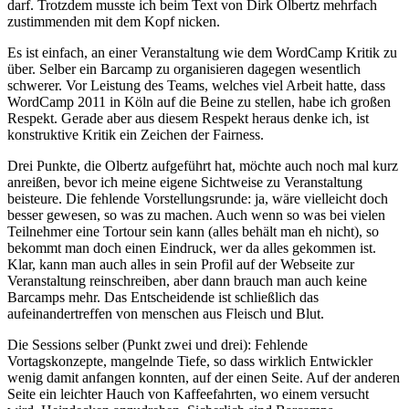
darf. Trotzdem musste ich beim Text von Dirk Olbertz mehrfach
zustimmenden mit dem Kopf nicken.
Es ist einfach, an einer Veranstaltung wie dem WordCamp Kritik zu
über. Selber ein Barcamp zu organisieren dagegen wesentlich
schwerer. Vor Leistung des Teams, welches viel Arbeit hatte, dass
WordCamp 2011 in Köln auf die Beine zu stellen, habe ich großen
Respekt. Gerade aber aus diesem Respekt heraus denke ich, ist
konstruktive Kritik ein Zeichen der Fairness.
Drei Punkte, die Olbertz aufgeführt hat, möchte auch noch mal kurz
anreißen, bevor ich meine eigene Sichtweise zu Veranstaltung
beisteure. Die fehlende Vorstellungsrunde: ja, wäre vielleicht doch
besser gewesen, so was zu machen. Auch wenn so was bei vielen
Teilnehmer eine Tortour sein kann (alles behält man eh nicht), so
bekommt man doch einen Eindruck, wer da alles gekommen ist.
Klar, kann man auch alles in sein Profil auf der Webseite zur
Veranstaltung reinschreiben, aber dann brauch man auch keine
Barcamps mehr. Das Entscheidende ist schließlich das
aufeinandertreffen von menschen aus Fleisch und Blut.
Die Sessions selber (Punkt zwei und drei): Fehlende
Vortagskonzepte, mangelnde Tiefe, so dass wirklich Entwickler
wenig damit anfangen konnten, auf der einen Seite. Auf der anderen
Seite ein leichter Hauch von Kaffeefahrten, wo einem versucht