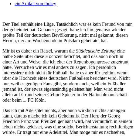
ein Artikel von
tboley
Der Titel enthält eine Lüge. Tatsächlich war es kein Freund von mir,
der geheiratet hat. Genauer gesagt, habe ich ihn genauso wie der
größte Teil der deutschen Bevölkerung, nicht mal gekannt, diesen
Herren, der am Wochenende in Potsdam geheiratet hat.
Mir ist es daher ein Rätsel, warum die
Süddeutsche Zeitung
eine
halbe Seite über diese Hochzeit berichtet, und das auch noch in
einer Art und Weise, die ich eher der Regenbogenpresse zugetraut
hätte. Versuchen wir es mal anders zu sagen. Ich persönlich
interessiere mich nicht für Fußball, halte es aber für legitim, wenn
über die Hochzeit eines deutschen Fußballers berichtet wird. Nicht
nur, weil es genügen Fans gibt, sondern auch, weil ein Fußballer
jemand ist, der etwas eigenständig geleistet hat. Man wird nicht
allein auf Grund seiner Geburt Spieler in der Nationalmannschaft
oder beim 1. FC Köln.
Das ich mit Adelstitel nichts, aber auch wirklich nichts anfangen
kann, daraus mache ich kein Geheimnis. Der Herr, der Georg
Friedrich Prinz von Preußen gennant wird, hat vermutlich in seinem
leben nichts geleistet, was eine solche Berichterstattung rechtfertigen
würde. Er trägt nur eine Adelstitel. Man möge mir es nachsehen,