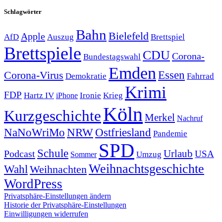
Schlagwörter
Bahn
Bielefeld
Apple
Auszug
AfD
Brettspiel
Brettspiele
CDU
Corona-
Bundestagswahl
Emden
Corona-Virus
Essen
Demokratie
Fahrrad
Krimi
FDP
Hartz IV
Krieg
Ironie
iPhone
Köln
Kurzgeschichte
Merkel
Nachruf
NRW
Ostfriesland
NaNoWriMo
Pandemie
SPD
Schule
Urlaub
Podcast
USA
Sommer
Umzug
Weihnachtsgeschichte
Wahl
Weihnachten
WordPress
Privatsphäre-Einstellungen ändern
Historie der Privatsphäre-Einstellungen
Einwilligungen widerrufen