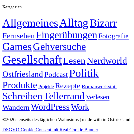
Kategorien
Alltag
Allgemeines
Bizarr
Fingerübungen
Fernsehen
Fotografie
Games
Gehversuche
Gesellschaft
Lesen
Nerdworld
Politik
Ostfriesland
Podcast
Produkte
Rezepte
Romanwerkstatt
Projekte
Schreiben
Tellerrand
Verlesen
WordPress
Work
Wandern
©2026 Jenseits des täglichen Wahnsinns | made with
in Ostfriesland
DSGVO Cookie Consent mit Real Cookie Banner