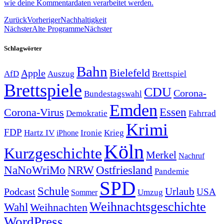
wie deine Kommentardaten verarbeitet werden.
Zurück
Vorheriger
Nachhaltigkeit
Nächster
Alte Programme
Nächster
Schlagwörter
Bahn
Bielefeld
Apple
Auszug
AfD
Brettspiel
Brettspiele
CDU
Corona-
Bundestagswahl
Emden
Corona-Virus
Essen
Demokratie
Fahrrad
Krimi
FDP
Hartz IV
Krieg
Ironie
iPhone
Köln
Kurzgeschichte
Merkel
Nachruf
NRW
Ostfriesland
NaNoWriMo
Pandemie
SPD
Schule
Urlaub
Podcast
USA
Sommer
Umzug
Weihnachtsgeschichte
Wahl
Weihnachten
WordPress