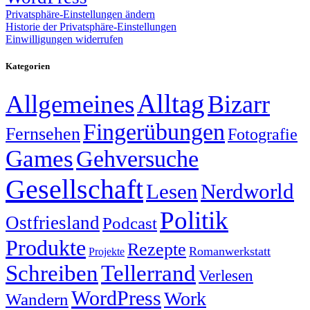
Privatsphäre-Einstellungen ändern
Historie der Privatsphäre-Einstellungen
Einwilligungen widerrufen
Kategorien
Alltag
Allgemeines
Bizarr
Fingerübungen
Fernsehen
Fotografie
Games
Gehversuche
Gesellschaft
Lesen
Nerdworld
Politik
Ostfriesland
Podcast
Produkte
Rezepte
Romanwerkstatt
Projekte
Schreiben
Tellerrand
Verlesen
WordPress
Work
Wandern