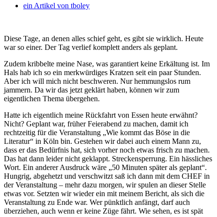
ein Artikel von
tboley
Diese Tage, an denen alles schief geht, es gibt sie wirklich. Heute
war so einer. Der Tag verlief komplett anders als geplant.
Zudem kribbelte meine Nase, was garantiert keine Erkältung ist. Im
Hals hab ich so ein merkwürdiges Kratzen seit ein paar Stunden.
Aber ich will mich nicht beschweren. Nur hemmungslos rum
jammern. Da wir das jetzt geklärt haben, können wir zum
eigentlichen Thema übergehen.
Hatte ich eigentlich meine Rückfahrt von Essen heute erwähnt?
Nicht? Geplant war, früher Feierabend zu machen, damit ich
rechtzeitig für die Veranstaltung „Wie kommt das Böse in die
Literatur“ in Köln bin. Gestehen wir dabei auch einem Mann zu,
dass er das Bedürfnis hat, sich vorher noch etwas frisch zu machen.
Das hat dann leider nicht geklappt. Streckensperrung. Ein hässliches
Wort. Ein anderer Ausdruck wäre „50 Minuten später als geplant“.
Hungrig, abgehetzt und verschwitzt saß ich dann mit dem CHEF in
der Veranstaltung – mehr dazu morgen, wir spulen an dieser Stelle
etwas vor. Setzten wir wieder ein mit meinem Bericht, als sich die
Veranstaltung zu Ende war. Wer pünktlich anfängt, darf auch
überziehen, auch wenn er keine Züge fährt. Wie sehen, es ist spät