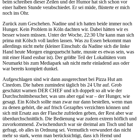
beim schreiben dieser Zeilen und der Humor hat sich schon vor
einer halben Stunde verabschiedet. Er sei müde, flüsterte er mich
noch ins Ohr.
Zurück zum Geschehen. Nadine und ich hatten beide immer noch
Hunger. Kein Problem in Köln dachten wir. Dabei hätten wir es
besser wissen müssen. Unter der Woche, 22:30 Uhr kann man sich
prima mit Kölsch voll laufen lassen. Was zu Essen bekommt man
allerdings nicht mehr (kleiner Einschub: da Nadine sich die linke
Hand heute Morgen eingequetscht hatte, musste es etwas sein, was
mit einer Hand essbar ist). Der größte Teil der Lokalitäten vom
Neumarkt bis zum Mediapark sah nicht mehr einladend aus oder
war bereits komplett dunkel.
Aufgeschlagen sind wir dann ausgerechnet bei Pizza Hut am
Cinedom. Die haben zumindest täglich bis 24 Uhr auf. Grob
geschätzt warnen DER CHEF und ich doppelt so alt wie der
Durchschnittsbesucher, was uns aber egal war – der Hunger, wie
gesagt. Ein Kölsch sollte man zwar nur dann bestellen, wenn man
zu denen gehört, die auf frisch Gezapftes verzichten können und
sich mit Ersatz aus der Flasche zufrieden geben, der Rest aber war
überdurchschnittlich. Die Bedienung war zudem extrem höflich und
zuvorkommend. Zwischendurch war sie dreimal am Tisch und hat
gefragt, ob alles in Ordnung sei. Vermutlich verwundert das nicht
mehr so stark, wenn man berücksichtigt, dass ich Hemd und