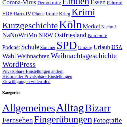
Emden
Corona-Virus
Essen
Demokratie
Fahrrad
Krimi
FDP
Hartz IV
Krieg
Ironie
iPhone
Köln
Kurzgeschichte
Merkel
Nachruf
NRW
Ostfriesland
NaNoWriMo
Pandemie
SPD
Schule
Urlaub
Podcast
USA
Sommer
Umzug
Weihnachtsgeschichte
Wahl
Weihnachten
WordPress
Privatsphäre-Einstellungen ändern
Historie der Privatsphäre-Einstellungen
Einwilligungen widerrufen
Kategorien
Alltag
Allgemeines
Bizarr
Fingerübungen
Fernsehen
Fotografie