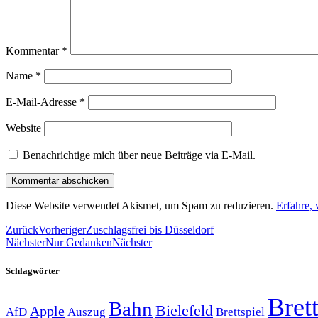
Kommentar
*
Name
*
E-Mail-Adresse
*
Website
Benachrichtige mich über neue Beiträge via E-Mail.
Diese Website verwendet Akismet, um Spam zu reduzieren.
Erfahre,
Zurück
Vorheriger
Zuschlagsfrei bis Düsseldorf
Nächster
Nur Gedanken
Nächster
Schlagwörter
Brett
Bahn
Bielefeld
Apple
Auszug
AfD
Brettspiel