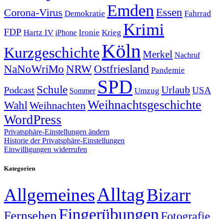
Emden
Corona-Virus
Essen
Demokratie
Fahrrad
Krimi
FDP
Hartz IV
Krieg
Ironie
iPhone
Köln
Kurzgeschichte
Merkel
Nachruf
NRW
Ostfriesland
NaNoWriMo
Pandemie
SPD
Schule
Urlaub
Podcast
USA
Sommer
Umzug
Weihnachtsgeschichte
Wahl
Weihnachten
WordPress
Privatsphäre-Einstellungen ändern
Historie der Privatsphäre-Einstellungen
Einwilligungen widerrufen
Kategorien
Alltag
Allgemeines
Bizarr
Fingerübungen
Fernsehen
Fotografie