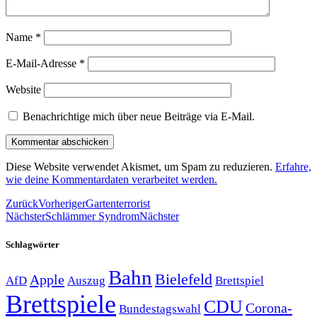
Name
*
E-Mail-Adresse
*
Website
Benachrichtige mich über neue Beiträge via E-Mail.
Diese Website verwendet Akismet, um Spam zu reduzieren.
Erfahre,
wie deine Kommentardaten verarbeitet werden.
Zurück
Vorheriger
Gartenterrorist
Nächster
Schlämmer Syndrom
Nächster
Schlagwörter
Bahn
Bielefeld
Apple
Auszug
AfD
Brettspiel
Brettspiele
CDU
Corona-
Bundestagswahl