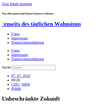
Zum Inhalt springen
Von allen guten und bösen Geistern verlassen
J
enseits des täglichen Wahnsinns
Fotos
Impressum
Datenschutzerklärung
Fotos
Impressum
Datenschutzerklärung
Suche
07. 07. 2010
09:26
CDU
,
NRW
Politik
Unbeschränkte Zukunft