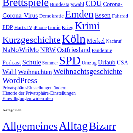
Brettspiele
CDU
Corona-
Bundestagswahl
Emden
Corona-Virus
Essen
Demokratie
Fahrrad
Krimi
FDP
Hartz IV
Krieg
Ironie
iPhone
Köln
Kurzgeschichte
Merkel
Nachruf
NRW
Ostfriesland
NaNoWriMo
Pandemie
SPD
Schule
Urlaub
Podcast
USA
Sommer
Umzug
Weihnachtsgeschichte
Wahl
Weihnachten
WordPress
Privatsphäre-Einstellungen ändern
Historie der Privatsphäre-Einstellungen
Einwilligungen widerrufen
Kategorien
Alltag
Allgemeines
Bizarr