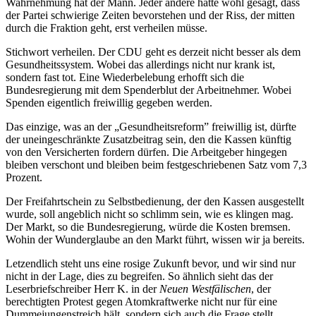
Wahrnehmung hat der Mann. Jeder andere hätte wohl gesagt, dass
der Partei schwierige Zeiten bevorstehen und der Riss, der mitten
durch die Fraktion geht, erst verheilen müsse.
Stichwort verheilen. Der CDU geht es derzeit nicht besser als dem
Gesundheitssystem. Wobei das allerdings nicht nur krank ist,
sondern fast tot. Eine Wiederbelebung erhofft sich die
Bundesregierung mit dem Spenderblut der Arbeitnehmer. Wobei
Spenden eigentlich freiwillig gegeben werden.
Das einzige, was an der „Gesundheitsreform” freiwillig ist, dürfte
der uneingeschränkte Zusatzbeitrag sein, den die Kassen künftig
von den Versicherten fordern dürfen. Die Arbeitgeber hingegen
bleiben verschont und bleiben beim festgeschriebenen Satz vom 7,3
Prozent.
Der Freifahrtschein zu Selbstbedienung, der den Kassen ausgestellt
wurde, soll angeblich nicht so schlimm sein, wie es klingen mag.
Der Markt, so die Bundesregierung, würde die Kosten bremsen.
Wohin der Wunderglaube an den Markt führt, wissen wir ja bereits.
Letzendlich steht uns eine rosige Zukunft bevor, und wir sind nur
nicht in der Lage, dies zu begreifen. So ähnlich sieht das der
Leserbriefschreiber Herr K. in der
Neuen Westfälischen
, der
berechtigten Protest gegen Atomkraftwerke nicht nur für eine
Dummejungenstreich hält, sondern sich auch die Frage stellt