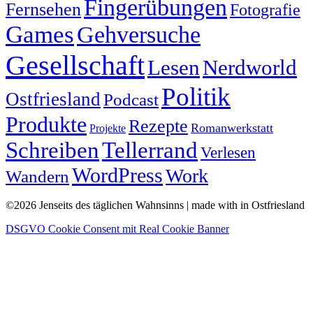
Fingerübungen
Fernsehen
Fotografie
Games
Gehversuche
Gesellschaft
Lesen
Nerdworld
Politik
Ostfriesland
Podcast
Produkte
Rezepte
Romanwerkstatt
Projekte
Schreiben
Tellerrand
Verlesen
WordPress
Work
Wandern
©2026 Jenseits des täglichen Wahnsinns | made with
in Ostfriesland
DSGVO Cookie Consent mit Real Cookie Banner