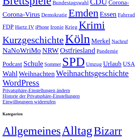
Brettspiele
CDU
Corona-
Bundestagswahl
Emden
Corona-Virus
Essen
Demokratie
Fahrrad
Krimi
FDP
Hartz IV
Krieg
Ironie
iPhone
Köln
Kurzgeschichte
Merkel
Nachruf
NRW
Ostfriesland
NaNoWriMo
Pandemie
SPD
Schule
Urlaub
Podcast
USA
Sommer
Umzug
Weihnachtsgeschichte
Wahl
Weihnachten
WordPress
Privatsphäre-Einstellungen ändern
Historie der Privatsphäre-Einstellungen
Einwilligungen widerrufen
Kategorien
Alltag
Allgemeines
Bizarr