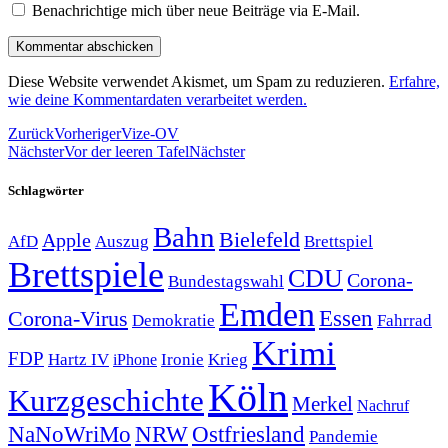
Benachrichtige mich über neue Beiträge via E-Mail.
Diese Website verwendet Akismet, um Spam zu reduzieren.
Erfahre,
wie deine Kommentardaten verarbeitet werden.
Zurück
Vorheriger
Vize-OV
Nächster
Vor der leeren Tafel
Nächster
Schlagwörter
Bahn
Bielefeld
Apple
Auszug
AfD
Brettspiel
Brettspiele
CDU
Corona-
Bundestagswahl
Emden
Corona-Virus
Essen
Demokratie
Fahrrad
Krimi
FDP
Hartz IV
Krieg
Ironie
iPhone
Köln
Kurzgeschichte
Merkel
Nachruf
NRW
Ostfriesland
NaNoWriMo
Pandemie