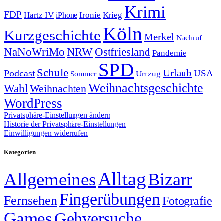
Krimi
FDP
Hartz IV
Krieg
Ironie
iPhone
Köln
Kurzgeschichte
Merkel
Nachruf
NRW
Ostfriesland
NaNoWriMo
Pandemie
SPD
Schule
Urlaub
Podcast
USA
Sommer
Umzug
Weihnachtsgeschichte
Wahl
Weihnachten
WordPress
Privatsphäre-Einstellungen ändern
Historie der Privatsphäre-Einstellungen
Einwilligungen widerrufen
Kategorien
Alltag
Allgemeines
Bizarr
Fingerübungen
Fernsehen
Fotografie
Games
Gehversuche