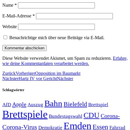
Name
*
E-Mail-Adresse
*
Website
Benachrichtige mich über neue Beiträge via E-Mail.
Diese Website verwendet Akismet, um Spam zu reduzieren.
Erfahre,
wie deine Kommentardaten verarbeitet werden.
Zurück
Vorheriger
Opposition im Baumarkt
Nächster
Hartz IV vor Gericht
Nächster
Schlagwörter
Bahn
Bielefeld
Apple
Auszug
AfD
Brettspiel
Brettspiele
CDU
Corona-
Bundestagswahl
Emden
Corona-Virus
Essen
Demokratie
Fahrrad