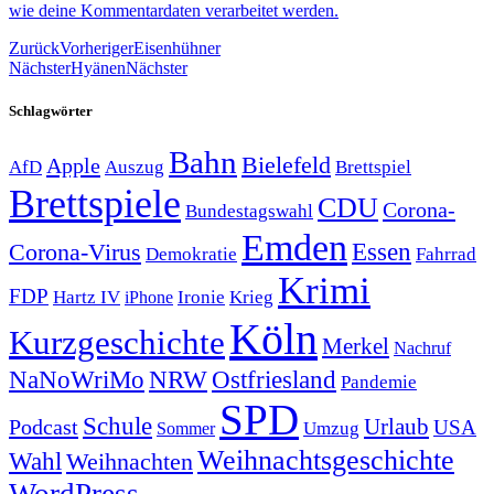
wie deine Kommentardaten verarbeitet werden.
Zurück
Vorheriger
Eisenhühner
Nächster
Hyänen
Nächster
Schlagwörter
Bahn
Bielefeld
Apple
Auszug
AfD
Brettspiel
Brettspiele
CDU
Corona-
Bundestagswahl
Emden
Corona-Virus
Essen
Demokratie
Fahrrad
Krimi
FDP
Hartz IV
Krieg
Ironie
iPhone
Köln
Kurzgeschichte
Merkel
Nachruf
NRW
Ostfriesland
NaNoWriMo
Pandemie
SPD
Schule
Urlaub
Podcast
USA
Sommer
Umzug
Weihnachtsgeschichte
Wahl
Weihnachten