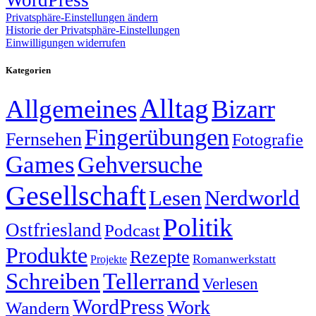
WordPress
Privatsphäre-Einstellungen ändern
Historie der Privatsphäre-Einstellungen
Einwilligungen widerrufen
Kategorien
Alltag
Allgemeines
Bizarr
Fingerübungen
Fernsehen
Fotografie
Games
Gehversuche
Gesellschaft
Lesen
Nerdworld
Politik
Ostfriesland
Podcast
Produkte
Rezepte
Romanwerkstatt
Projekte
Schreiben
Tellerrand
Verlesen
WordPress
Work
Wandern