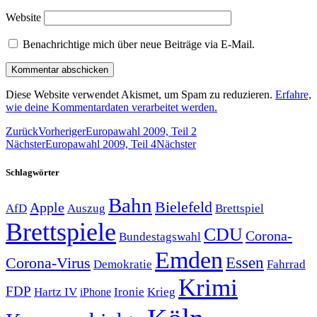
Website
Benachrichtige mich über neue Beiträge via E-Mail.
Diese Website verwendet Akismet, um Spam zu reduzieren.
Erfahre,
wie deine Kommentardaten verarbeitet werden.
Zurück
Vorheriger
Europawahl 2009, Teil 2
Nächster
Europawahl 2009, Teil 4
Nächster
Schlagwörter
Bahn
Bielefeld
Apple
Auszug
AfD
Brettspiel
Brettspiele
CDU
Corona-
Bundestagswahl
Emden
Corona-Virus
Essen
Demokratie
Fahrrad
Krimi
FDP
Hartz IV
Krieg
Ironie
iPhone