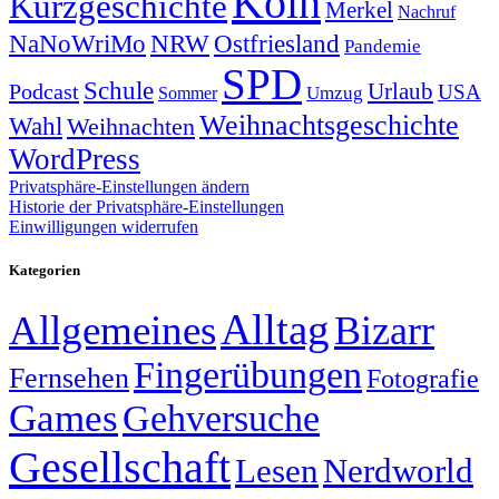
Köln
Kurzgeschichte
Merkel
Nachruf
NRW
Ostfriesland
NaNoWriMo
Pandemie
SPD
Schule
Urlaub
Podcast
USA
Sommer
Umzug
Weihnachtsgeschichte
Wahl
Weihnachten
WordPress
Privatsphäre-Einstellungen ändern
Historie der Privatsphäre-Einstellungen
Einwilligungen widerrufen
Kategorien
Alltag
Allgemeines
Bizarr
Fingerübungen
Fernsehen
Fotografie
Games
Gehversuche
Gesellschaft
Lesen
Nerdworld