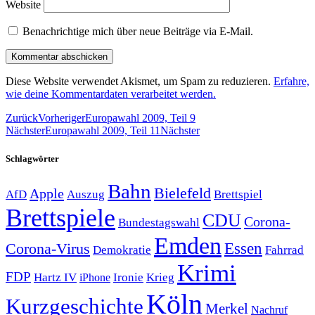
Website
Benachrichtige mich über neue Beiträge via E-Mail.
Diese Website verwendet Akismet, um Spam zu reduzieren.
Erfahre,
wie deine Kommentardaten verarbeitet werden.
Zurück
Vorheriger
Europawahl 2009, Teil 9
Nächster
Europawahl 2009, Teil 11
Nächster
Schlagwörter
Bahn
Bielefeld
Apple
Auszug
AfD
Brettspiel
Brettspiele
CDU
Corona-
Bundestagswahl
Emden
Corona-Virus
Essen
Demokratie
Fahrrad
Krimi
FDP
Hartz IV
Krieg
Ironie
iPhone
Köln
Kurzgeschichte
Merkel
Nachruf