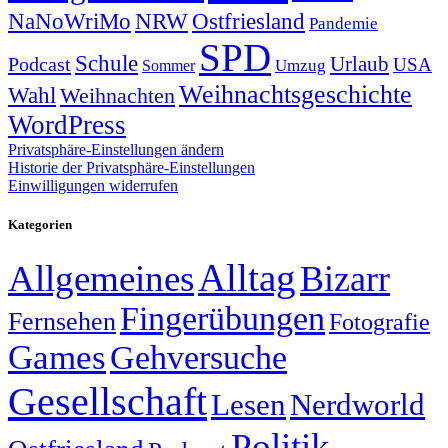
NRW
Ostfriesland
NaNoWriMo
Pandemie
SPD
Schule
Urlaub
Podcast
USA
Sommer
Umzug
Weihnachtsgeschichte
Wahl
Weihnachten
WordPress
Privatsphäre-Einstellungen ändern
Historie der Privatsphäre-Einstellungen
Einwilligungen widerrufen
Kategorien
Alltag
Allgemeines
Bizarr
Fingerübungen
Fernsehen
Fotografie
Games
Gehversuche
Gesellschaft
Lesen
Nerdworld
Politik