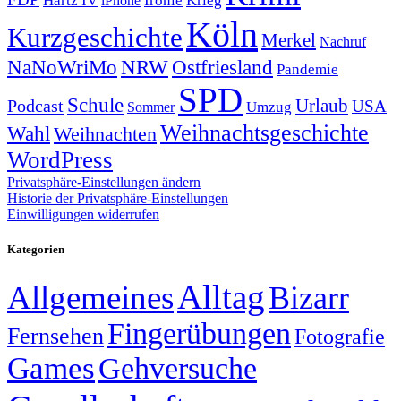
Ironie
iPhone
Köln
Kurzgeschichte
Merkel
Nachruf
NRW
Ostfriesland
NaNoWriMo
Pandemie
SPD
Schule
Urlaub
Podcast
USA
Sommer
Umzug
Weihnachtsgeschichte
Wahl
Weihnachten
WordPress
Privatsphäre-Einstellungen ändern
Historie der Privatsphäre-Einstellungen
Einwilligungen widerrufen
Kategorien
Alltag
Allgemeines
Bizarr
Fingerübungen
Fernsehen
Fotografie
Games
Gehversuche