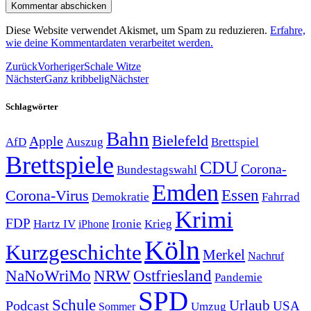
Diese Website verwendet Akismet, um Spam zu reduzieren.
Erfahre,
wie deine Kommentardaten verarbeitet werden.
Zurück
Vorheriger
Schale Witze
Nächster
Ganz kribbelig
Nächster
Schlagwörter
Bahn
Bielefeld
Apple
Auszug
AfD
Brettspiel
Brettspiele
CDU
Corona-
Bundestagswahl
Emden
Corona-Virus
Essen
Demokratie
Fahrrad
Krimi
FDP
Hartz IV
Krieg
Ironie
iPhone
Köln
Kurzgeschichte
Merkel
Nachruf
NRW
Ostfriesland
NaNoWriMo
Pandemie
SPD
Schule
Urlaub
Podcast
USA
Sommer
Umzug