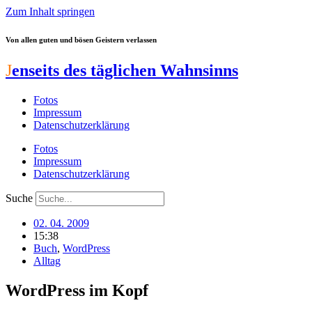
Zum Inhalt springen
Von allen guten und bösen Geistern verlassen
J
enseits des täglichen Wahnsinns
Fotos
Impressum
Datenschutzerklärung
Fotos
Impressum
Datenschutzerklärung
Suche
02. 04. 2009
15:38
Buch
,
WordPress
Alltag
WordPress im Kopf