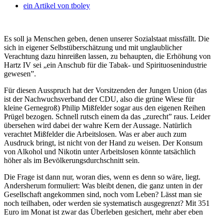
ein Artikel von
tboley
Es soll ja Menschen geben, denen unserer Sozialstaat missfällt. Die
sich in eigener Selbstüberschätzung und mit unglaublicher
Verachtung dazu hinreißen lassen, zu behaupten, die Erhöhung von
Hartz IV sei „ein Anschub für die Tabak- und Spirituosenindustrie
gewesen”.
Für diesen Ausspruch hat der Vorsitzenden der Jungen Union (das
ist der Nachwuchsverband der CDU, also die grüne Wiese für
kleine Gernegroß) Philip Mißfelder sogar aus den eigenen Reihen
Prügel bezogen. Schnell rutsch einem da das „zurecht” raus. Leider
übersehen wird dabei der wahre Kern der Aussage. Natürlich
verachtet Mißfelder die Arbeitslosen. Was er aber auch zum
Ausdruck bringt, ist nicht von der Hand zu weisen. Der Konsum
von Alkohol und Nikotin unter Arbeitslosen könnte tatsächlich
höher als im Bevölkerungsdurchschnitt sein.
Die Frage ist dann nur, woran dies, wenn es denn so wäre, liegt.
Andersherum formuliert: Was bleibt denen, die ganz unten in der
Gesellschaft angekommen sind, noch vom Leben? Lässt man sie
noch teilhaben, oder werden sie systematisch ausgegrenzt? Mit 351
Euro im Monat ist zwar das Überleben gesichert, mehr aber eben