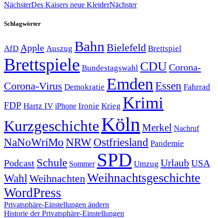
Nächster
Des Kaisers neue Kleider
Nächster
Schlagwörter
Bahn
Bielefeld
Apple
Auszug
AfD
Brettspiel
Brettspiele
CDU
Corona-
Bundestagswahl
Emden
Corona-Virus
Essen
Demokratie
Fahrrad
Krimi
FDP
Hartz IV
Krieg
Ironie
iPhone
Köln
Kurzgeschichte
Merkel
Nachruf
NRW
Ostfriesland
NaNoWriMo
Pandemie
SPD
Schule
Urlaub
Podcast
USA
Sommer
Umzug
Weihnachtsgeschichte
Wahl
Weihnachten
WordPress
Privatsphäre-Einstellungen ändern
Historie der Privatsphäre-Einstellungen