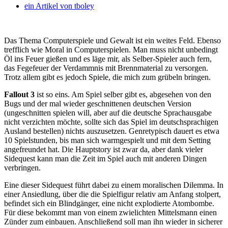
ein Artikel von
tboley
Das Thema Computerspiele und Gewalt ist ein weites Feld. Ebenso
trefflich wie Moral in Computerspielen. Man muss nicht unbedingt
Öl ins Feuer gießen und es läge mir, als Selber-Spieler auch fern,
das Fegefeuer der Verdammnis mit Brennmaterial zu versorgen.
Trotz allem gibt es jedoch Spiele, die mich zum grübeln bringen.
Fallout 3
ist so eins. Am Spiel selber gibt es, abgesehen von den
Bugs und der mal wieder geschnittenen deutschen Version
(ungeschnitten spielen will, aber auf die deutsche Sprachausgabe
nicht verzichten möchte, sollte sich das Spiel im deutschsprachigen
Ausland bestellen) nichts auszusetzen. Genretypisch dauert es etwa
10 Spielstunden, bis man sich warmgespielt und mit dem Setting
angefreundet hat. Die Hauptstory ist zwar da, aber dank vieler
Sidequest kann man die Zeit im Spiel auch mit anderen Dingen
verbringen.
Eine dieser Sidequest führt dabei zu einem moralischen Dilemma. In
einer Ansiedlung, über die die Spielfigur relativ am Anfang stolpert,
befindet sich ein Blindgänger, eine nicht explodierte Atombombe.
Für diese bekommt man von einem zwielichten Mittelsmann einen
Zünder zum einbauen. Anschließend soll man ihn wieder in sicherer