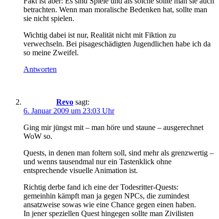
Fakt ist aber: Es sind Spiele und als solche sollte man sie auch
betrachten. Wenn man moralische Bedenken hat, sollte man
sie nicht spielen.
Wichtig dabei ist nur, Realität nicht mit Fiktion zu
verwechseln. Bei pisageschädigten Jugendlichen habe ich da
so meine Zweifel.
Antworten
Revo
sagt:
6. Januar 2009 um 23:03 Uhr
Ging mir jüngst mit – man höre und staune – ausgerechnet
WoW so.
Quests, in denen man foltern soll, sind mehr als grenzwertig –
und wenns tausendmal nur ein Tastenklick ohne
entsprechende visuelle Animation ist.
Richtig derbe fand ich eine der Todesritter-Quests:
gemeinhin kämpft man ja gegen NPCs, die zumindest
ansatzweise sowas wie eine Chance gegen einen haben.
In jener speziellen Quest hingegen sollte man Zivilisten