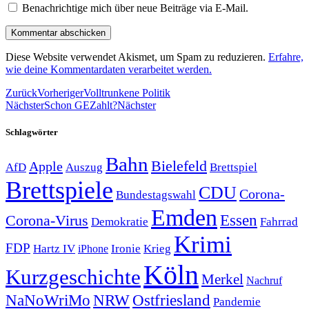
Benachrichtige mich über neue Beiträge via E-Mail.
Diese Website verwendet Akismet, um Spam zu reduzieren.
Erfahre,
wie deine Kommentardaten verarbeitet werden.
Zurück
Vorheriger
Volltrunkene Politik
Nächster
Schon GEZahlt?
Nächster
Schlagwörter
Bahn
Bielefeld
Apple
Auszug
AfD
Brettspiel
Brettspiele
CDU
Corona-
Bundestagswahl
Emden
Corona-Virus
Essen
Demokratie
Fahrrad
Krimi
FDP
Hartz IV
Krieg
Ironie
iPhone
Köln
Kurzgeschichte
Merkel
Nachruf
NRW
Ostfriesland
NaNoWriMo
Pandemie