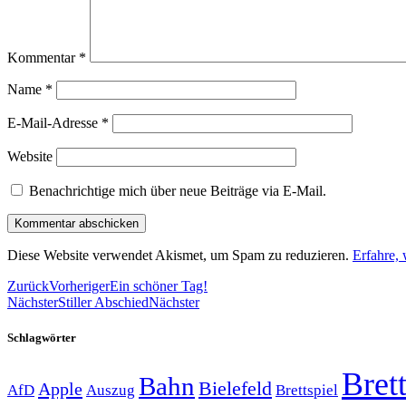
Kommentar
*
Name
*
E-Mail-Adresse
*
Website
Benachrichtige mich über neue Beiträge via E-Mail.
Diese Website verwendet Akismet, um Spam zu reduzieren.
Erfahre,
Zurück
Vorheriger
Ein schöner Tag!
Nächster
Stiller Abschied
Nächster
Schlagwörter
Brett
Bahn
Bielefeld
Apple
Auszug
AfD
Brettspiel