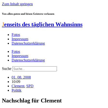
Zum Inhalt springen
Von allen guten und bösen Geistern verlassen
J
enseits des täglichen Wahnsinns
Fotos
Impressum
Datenschutzerklärung
Fotos
Impressum
Datenschutzerklärung
Suche
01. 08. 2008
10:09
Clement
,
SPD
Politik
Nachschlag für Clement