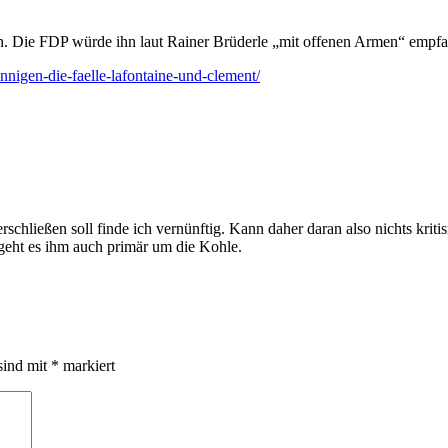
n. Die FDP würde ihn laut Rainer Brüderle „mit offenen Armen“ empfa
nigen-die-faelle-lafontaine-und-clement/
chließen soll finde ich vernünftig. Kann daher daran also nichts kritis
geht es ihm auch primär um die Kohle.
sind mit
*
markiert