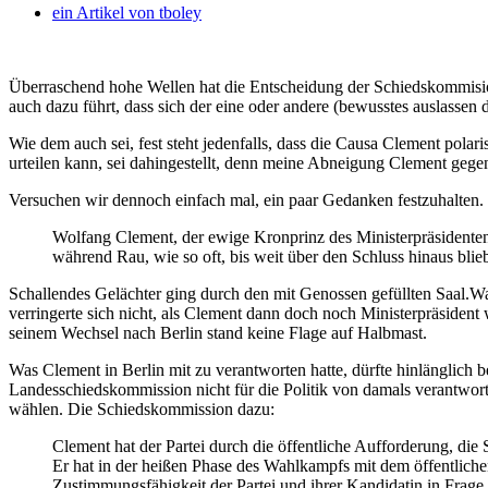
ein Artikel von
tboley
Überraschend hohe Wellen hat die Entscheidung der Schiedskommision
auch dazu führt, dass sich der eine oder andere (bewusstes auslasse
Wie dem auch sei, fest steht jedenfalls, dass die Causa Clement polar
urteilen kann, sei dahingestellt, denn meine Abneigung Clement gegen
Versuchen wir dennoch einfach mal, ein paar Gedanken festzuhalten. D
Wolfang Clement, der ewige Kronprinz des Ministerpräsidente
während Rau, wie so oft, bis weit über den Schluss hinaus blie
Schallendes Gelächter ging durch den mit Genossen gefüllten Saal.Wa
verringerte sich nicht, als Clement dann doch noch Ministerpräsiden
seinem Wechsel nach Berlin stand keine Flage auf Halbmast.
Was Clement in Berlin mit zu verantworten hatte, dürfte hinlänglich b
Landesschiedskommission nicht für die Politik von damals verantwor
wählen. Die Schiedskommission dazu:
Clement hat der Partei durch die öffentliche Aufforderung, di
Er hat in der heißen Phase des Wahlkampfs mit dem öffentlichen
Zustimmungsfähigkeit der Partei und ihrer Kandidatin in Frage