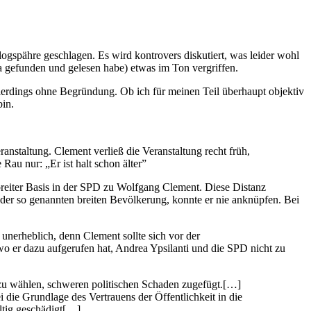
gspähre geschlagen. Es wird kontrovers diskutiert, was leider wohl
a gefunden und gelesen habe) etwas im Ton vergriffen.
allerdings ohne Begründung. Ob ich für meinen Teil überhaupt objektiv
bin.
taltung. Clement verließ die Veranstaltung recht früh,
Rau nur: „Er ist halt schon älter”
breiter Basis in der SPD zu Wolfgang Clement. Diese Distanz
 der so genannten breiten Bevölkerung, konnte er nie anknüpfen. Bei
 unerheblich, denn Clement sollte sich vor der
o er dazu aufgerufen hat, Andrea Ypsilanti und die SPD nicht zu
t zu wählen, schweren politischen Schaden zugefügt.[…]
 die Grundlage des Vertrauens der Öffentlichkeit in die
ltig geschädigt[…]