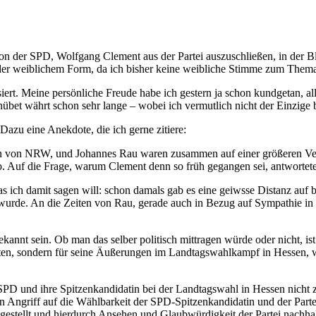
 der SPD, Wolfgang Clement aus der Partei auszuschließen, in der Blo
n der weiblichem Form, da ich bisher keine weibliche Stimme zum Them
isiert. Meine persönliche Freude habe ich gestern ja schon kundgetan, 
übet währt schon sehr lange – wobei ich vermutlich nicht der Einzige 
azu eine Anekdote, die ich gerne zitiere:
n von NRW, und Johannes Rau waren zusammen auf einer größeren Verans
b. Auf die Frage, warum Clement denn so früh gegangen sei, antwortete 
s ich damit sagen will: schon damals gab es eine geiwsse Distanz auf 
t wurde. An die Zeiten von Rau, gerade auch in Bezug auf Sympathie in
ekannt sein. Ob man das selber politisch mittragen würde oder nicht, ist
ten, sondern für seine Äußerungen im Landtagswahlkampf in Hessen, w
e SPD und ihre Spitzenkandidatin bei der Landtagswahl in Hessen nich
 Angriff auf die Wählbarkeit der SPD-Spitzenkandidatin und der Partei
 gestellt und hierdurch Ansehen und Glaubwürdigkeit der Partei nachha