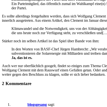
Ein Parteimitglied, das öffentlich zumal im Wahlkampf eine(n) S
der Partei.
Es sollte allerdings festgehalten werden, dass sich Wolfgang Clement 
innerlich ausgetreten. Aus einem Artikel, den Clement im Januar diesen
Klimawandel und die Notwendigkeit, uns von der Abhängigkeit v
die uns heute noch zur Verfügung steht, zu verschließen und[…
Stärker noch im selben Artikel ist das Spiel über Bande von ihm:
In den Worten von BASF-Chef Jürgen Hambrecht: „Wir verabsc
subventionieren die Solarenergie mit Milliarden und treiben dam
Ja, das ist es.
Auch wer nur oberflächlich googelt, findet so einiges zum Thema C
Wolfgang Clement mit dem Rauswurf einen Gefallen getan. Oder anders g
weiter gegen den Beschluss zu klagen, sollte er sich lieber bedanken.
2 Kommentare
blogsgesang
sagt: