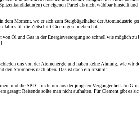
pitzenkandidatin(en) der eigenen Partei als nicht wählbar hinstellt und 
in dem Moment, wo er sich zum Steigbügelhalter der Atomindustrie gemach
 Jahres für die Zeitschrift Cicero geschrieben hat:
on Öl und Gas in der Energieversorgung so schnell wie möglich zu bef
]
hieden uns von der Atomenergie und haben keine Ahnung, wie wir den
it den Strompreis nach oben. Das ist doch ein Irrsinn!”
lement und die SPD – nicht nur aus der jüngsten Vergangenheit. Im G
esagt: Reisende sollte man nicht aufhalten. Für Clement gibt es sicher e