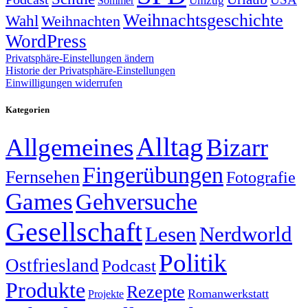
Sommer
Umzug
Weihnachtsgeschichte
Wahl
Weihnachten
WordPress
Privatsphäre-Einstellungen ändern
Historie der Privatsphäre-Einstellungen
Einwilligungen widerrufen
Kategorien
Alltag
Allgemeines
Bizarr
Fingerübungen
Fernsehen
Fotografie
Games
Gehversuche
Gesellschaft
Lesen
Nerdworld
Politik
Ostfriesland
Podcast
Produkte
Rezepte
Romanwerkstatt
Projekte