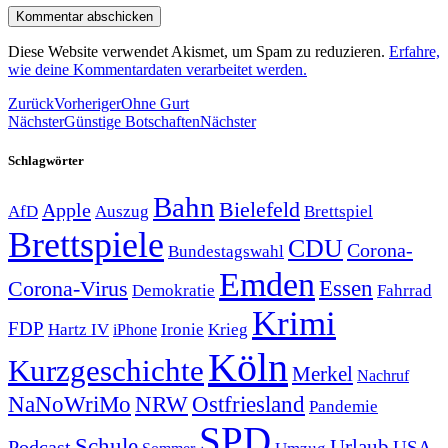
Diese Website verwendet Akismet, um Spam zu reduzieren.
Erfahre,
wie deine Kommentardaten verarbeitet werden.
Zurück
Vorheriger
Ohne Gurt
Nächster
Günstige Botschaften
Nächster
Schlagwörter
Bahn
Bielefeld
Apple
Auszug
AfD
Brettspiel
Brettspiele
CDU
Corona-
Bundestagswahl
Emden
Corona-Virus
Essen
Demokratie
Fahrrad
Krimi
FDP
Hartz IV
Krieg
Ironie
iPhone
Köln
Kurzgeschichte
Merkel
Nachruf
NRW
Ostfriesland
NaNoWriMo
Pandemie
SPD
Schule
Urlaub
Podcast
USA