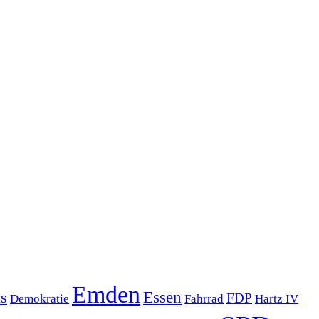
Emden
s
Essen
FDP
Demokratie
Hartz IV
Fahrrad