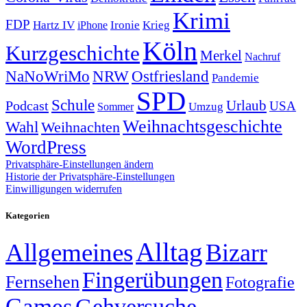
Krimi
FDP
Hartz IV
Krieg
Ironie
iPhone
Köln
Kurzgeschichte
Merkel
Nachruf
NRW
Ostfriesland
NaNoWriMo
Pandemie
SPD
Schule
Urlaub
Podcast
USA
Sommer
Umzug
Weihnachtsgeschichte
Wahl
Weihnachten
WordPress
Privatsphäre-Einstellungen ändern
Historie der Privatsphäre-Einstellungen
Einwilligungen widerrufen
Kategorien
Alltag
Allgemeines
Bizarr
Fingerübungen
Fernsehen
Fotografie
Games
Gehversuche