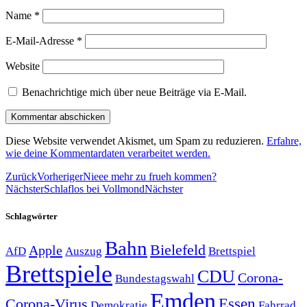
Name
*
E-Mail-Adresse
*
Website
Benachrichtige mich über neue Beiträge via E-Mail.
Diese Website verwendet Akismet, um Spam zu reduzieren.
Erfahre,
wie deine Kommentardaten verarbeitet werden.
Zurück
Vorheriger
Nieee mehr zu frueh kommen?
Nächster
Schlaflos bei Vollmond
Nächster
Schlagwörter
Bahn
Bielefeld
Apple
Auszug
AfD
Brettspiel
Brettspiele
CDU
Corona-
Bundestagswahl
Emden
Corona-Virus
Essen
Demokratie
Fahrrad