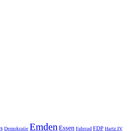
Emden
s
Essen
FDP
Demokratie
Hartz IV
Fahrrad