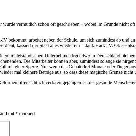
rüber wurde vermutlich schon oft geschrieben – wobei im Grunde nicht
z-IV bekommt, arbeitet neben der Schule, um sich zumindest ab und an
rdient, kassiert der Staat alles wieder ein – dank Hartz IV. Ob sie als
einem mittelständischen Unternehmen irgendwo in Deutschland bleiben
chenenden. Die Mitarbeiter können aber, zumindest solange sie nirge
Fall mit einer Sperre. Nur wenn das Gehalt drei Monate oder länger aus
 wieder mal kleinere Beträge aus, so dass diese magische Grenze nicht ü
 Reformen offensichtlich verloren gegangen ist: der gesunde Menschen
sind mit
*
markiert