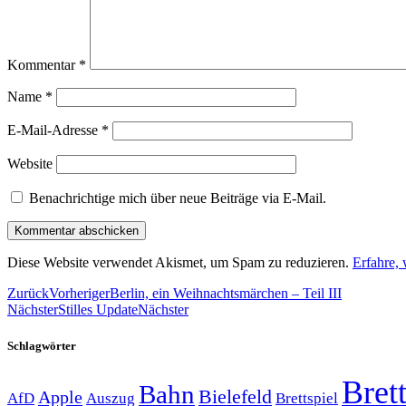
Kommentar
*
Name
*
E-Mail-Adresse
*
Website
Benachrichtige mich über neue Beiträge via E-Mail.
Diese Website verwendet Akismet, um Spam zu reduzieren.
Erfahre,
Zurück
Vorheriger
Berlin, ein Weihnachtsmärchen – Teil III
Nächster
Stilles Update
Nächster
Schlagwörter
Brett
Bahn
Bielefeld
Apple
Auszug
AfD
Brettspiel