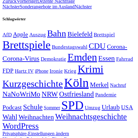
Zurück
Vorheriger
Dezente Nachfrage
Nächster
Sonderangebote im Ausland
Nächster
Schlagwörter
Bahn
Bielefeld
Apple
Auszug
AfD
Brettspiel
Brettspiele
CDU
Corona-
Bundestagswahl
Emden
Corona-Virus
Essen
Demokratie
Fahrrad
Krimi
FDP
Hartz IV
Krieg
Ironie
iPhone
Köln
Kurzgeschichte
Merkel
Nachruf
NRW
Ostfriesland
NaNoWriMo
Pandemie
SPD
Schule
Urlaub
Podcast
USA
Sommer
Umzug
Weihnachtsgeschichte
Wahl
Weihnachten
WordPress
Privatsphäre-Einstellungen ändern