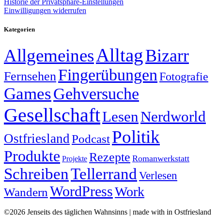
Historie der Privatsphäre-Einstellungen
Einwilligungen widerrufen
Kategorien
Alltag
Allgemeines
Bizarr
Fingerübungen
Fernsehen
Fotografie
Games
Gehversuche
Gesellschaft
Lesen
Nerdworld
Politik
Ostfriesland
Podcast
Produkte
Rezepte
Romanwerkstatt
Projekte
Schreiben
Tellerrand
Verlesen
WordPress
Work
Wandern
©2026 Jenseits des täglichen Wahnsinns | made with
in Ostfriesland