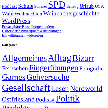
SPD
Schule
Urlaub
Podcast
USA
Sommer
Umzug
Weihnachtsgeschichte
Wahl
Weihnachten
WordPress
Privatsphäre-Einstellungen ändern
Historie der Privatsphäre-Einstellungen
Einwilligungen widerrufen
Kategorien
Alltag
Allgemeines
Bizarr
Fingerübungen
Fernsehen
Fotografie
Games
Gehversuche
Gesellschaft
Lesen
Nerdworld
Politik
Ostfriesland
Podcast
Produkte