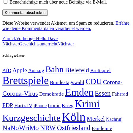
Benachrichtige mich über neue Beiträge via E-Mail.
Diese Website verwendet Akismet, um Spam zu reduzieren.
Erfahre,
wie deine Kommentardaten verarbeitet werden.
Zurück
Vorheriger
Hello Dave
Nächster
Geschichtsunterricht
Nächster
Schlagwörter
Bahn
Bielefeld
Apple
Auszug
AfD
Brettspiel
Brettspiele
CDU
Corona-
Bundestagswahl
Emden
Corona-Virus
Essen
Demokratie
Fahrrad
Krimi
FDP
Hartz IV
Krieg
Ironie
iPhone
Köln
Kurzgeschichte
Merkel
Nachruf
NRW
Ostfriesland
NaNoWriMo
Pandemie