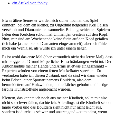
ein Artikel von
tboley
Etwas ältere Semester werden sich sicher noch an das Spiel
erinnern, bei dem ein kleiner, zu Ungeduld neigender Kerl Felsen
verschob und Diamanten einsammelte. Bei ungeschickten Spielern
fielen dem Kerlchen schon mal Unmengen Gestein auf den Kopf.
Nun, mir sind am Wochenende keine Stein auf den Kopf gefallen
(ich habe ja auch keine Diamanten eingesammelt), aber ich fühle
mich ein Wenig so, als würde ich unter einem liegen.
Es ist wohl das erste Mal (aber vermutlich nicht das letzte Mal), dass
mir bloggen auf Grund körperlicher Einschränkungen weht tut. Der
Aktionsradius meiner Hände und Arme ist etwas eingeschränkt –
Experten würden von einem fetten Muskelkater sprechen. Zu
verdanken habe ich diesen Zustand, und da sind wir dann wieder
beim Felsen, einer Sportart namens Bouldern, also dem
herumklettern auf Holzwänden, in die Löcher gebohrt und lustige
farbige Kunststoffteile angebracht wurden.
Klettern, das kannte ich noch aus meiner Kindheit, sollte mir also
nicht so schwer fallen, dachte ich. Allerdings ist die Kindheit schon
lange vorbei und das Bouldern sieht nicht nur nicht leicht aus,
sondern ist durchaus schwer und anstrengend – zumindest, wenn