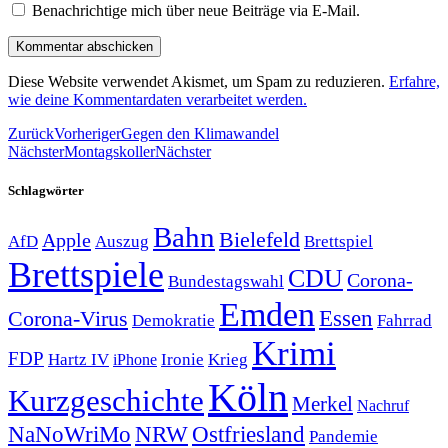
Benachrichtige mich über neue Beiträge via E-Mail.
Diese Website verwendet Akismet, um Spam zu reduzieren.
Erfahre,
wie deine Kommentardaten verarbeitet werden.
Zurück
Vorheriger
Gegen den Klimawandel
Nächster
Montagskoller
Nächster
Schlagwörter
Bahn
Bielefeld
Apple
Auszug
AfD
Brettspiel
Brettspiele
CDU
Corona-
Bundestagswahl
Emden
Corona-Virus
Essen
Demokratie
Fahrrad
Krimi
FDP
Hartz IV
Krieg
Ironie
iPhone
Köln
Kurzgeschichte
Merkel
Nachruf
NRW
Ostfriesland
NaNoWriMo
Pandemie