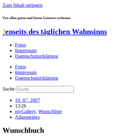
Zum Inhalt springen
Von allen guten und bösen Geistern verlassen
J
enseits des täglichen Wahnsinns
Fotos
Impressum
Datenschutzerklärung
Fotos
Impressum
Datenschutzerklärung
Suche
19. 07. 2007
13:26
myGallery
,
Wunschliste
Allgemeines
Wunschbuch