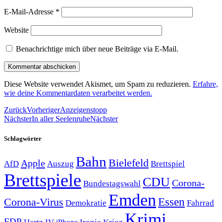
E-Mail-Adresse
*
Website
Benachrichtige mich über neue Beiträge via E-Mail.
Diese Website verwendet Akismet, um Spam zu reduzieren.
Erfahre,
wie deine Kommentardaten verarbeitet werden.
Zurück
Vorheriger
Anzeigenstopp
Nächster
In aller Seelenruhe
Nächster
Schlagwörter
Bahn
Bielefeld
Apple
Auszug
AfD
Brettspiel
Brettspiele
CDU
Corona-
Bundestagswahl
Emden
Corona-Virus
Essen
Demokratie
Fahrrad
Krimi
FDP
Hartz IV
Krieg