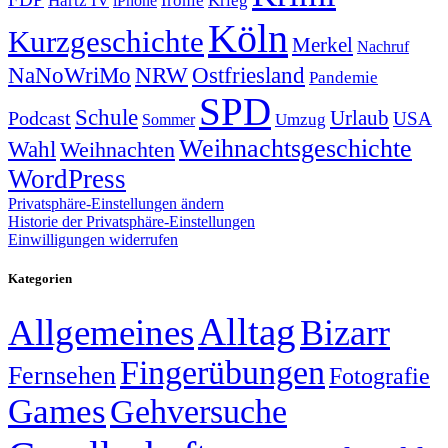
Ironie
iPhone
Köln
Kurzgeschichte
Merkel
Nachruf
NRW
Ostfriesland
NaNoWriMo
Pandemie
SPD
Schule
Urlaub
Podcast
USA
Sommer
Umzug
Weihnachtsgeschichte
Wahl
Weihnachten
WordPress
Privatsphäre-Einstellungen ändern
Historie der Privatsphäre-Einstellungen
Einwilligungen widerrufen
Kategorien
Alltag
Allgemeines
Bizarr
Fingerübungen
Fernsehen
Fotografie
Games
Gehversuche