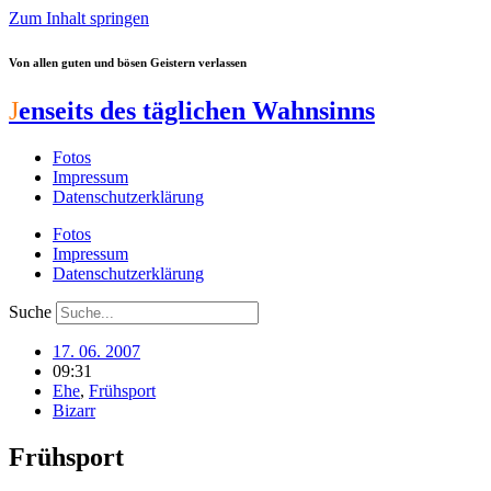
Zum Inhalt springen
Von allen guten und bösen Geistern verlassen
J
enseits des täglichen Wahnsinns
Fotos
Impressum
Datenschutzerklärung
Fotos
Impressum
Datenschutzerklärung
Suche
17. 06. 2007
09:31
Ehe
,
Frühsport
Bizarr
Frühsport