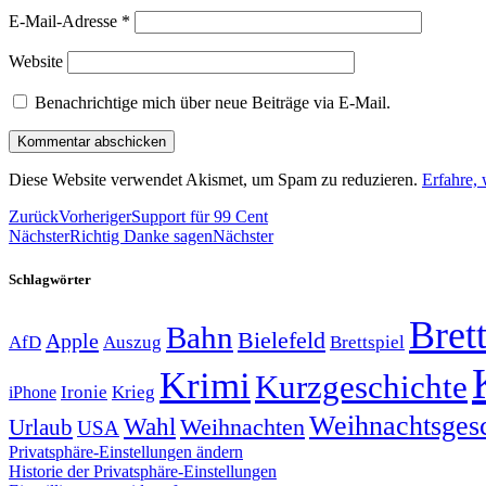
E-Mail-Adresse
*
Website
Benachrichtige mich über neue Beiträge via E-Mail.
Diese Website verwendet Akismet, um Spam zu reduzieren.
Erfahre,
Zurück
Vorheriger
Support für 99 Cent
Nächster
Richtig Danke sagen
Nächster
Schlagwörter
Brett
Bahn
Bielefeld
Apple
Auszug
AfD
Brettspiel
Krimi
Kurzgeschichte
Krieg
Ironie
iPhone
Weihnachtsges
Wahl
Weihnachten
Urlaub
USA
Privatsphäre-Einstellungen ändern
Historie der Privatsphäre-Einstellungen