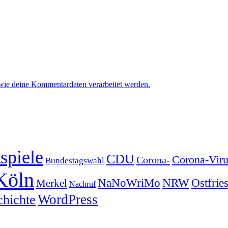
 wie deine Kommentardaten verarbeitet werden.
spiele
CDU
Corona-Viru
Corona-
Bundestagswahl
Köln
NRW
Ostfrie
NaNoWriMo
Merkel
Nachruf
WordPress
chichte