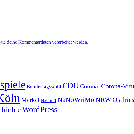
 wie deine Kommentardaten verarbeitet werden.
spiele
CDU
Corona-Viru
Corona-
Bundestagswahl
Köln
NRW
Ostfrie
NaNoWriMo
Merkel
Nachruf
WordPress
chichte