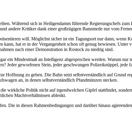
 bleiben. Während sich in Heiligendamm führende Regierungschefs zum 
g und andere Kritiker dank einer großzügigen Bannmeile nur vom Ferne
räsentieren will. Möglichst sicher ist ein Tagungsort nur dann, wenn K
en kann, hat er in der Vergangenheit schon oft genug bewiesen. Unter
nahmen nach einer Demonstration in Rostock zu niedrig sind.
gar ein Mindestmaß an Intelligenz abgesprochen werden. Warum nur ni
en? Jeder geworfenen Stein, jeder geschwungen Polizeiknüppel, jede f
zur Hoffnung zu geben. Die Bahn setzt selbstverständlich auf Grund r
ufswagen an, in denen selbstverständlich Pfandmünzen stecken.
die wirkliche Politik nicht auf irgendwelchen Gipfel stattfindet, sonde
hlichen Machtverhältnissen ablenkt.
fen. Die in diesen Rahmenbedingungen und darüber hinaus agierenden K