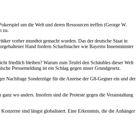
Pokerspiel um die Welt und deren Ressourcen treffen (George W.
n zu.
ritiker vorher mundtot gemacht wurden. Das der deutsche Staat in
 vorgehaltener Hand fordern Scharfmacher wie Bayerns Innenminister
cht friedlich bleiben? Warum zum Teufel den Schäubles dieser Welt
alsche Pressemeldung ist ein Schlag gegen unser Grundgesetz.
eger Nachfrage Sonderzüge für die Anreise der G8-Gegner ein und der
rn ganz wo anders. Insofern sind die Proteste gegen die Veranstaltung
onzerne sind längst globalisiert. Eine Erkenntnis, die die Anhänger