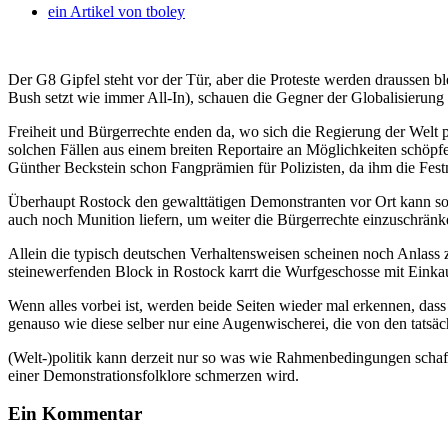
ein Artikel von
tboley
Der G8 Gipfel steht vor der Tür, aber die Proteste werden draussen
Bush setzt wie immer All-In), schauen die Gegner der Globalisierun
Freiheit und Bürgerrechte enden da, wo sich die Regierung der Welt p
solchen Fällen aus einem breiten Reportaire an Möglichkeiten schöpf
Günther Beckstein schon Fangprämien für Polizisten, da ihm die Fest
Überhaupt Rostock den gewalttätigen Demonstranten vor Ort kann so
auch noch Munition liefern, um weiter die Bürgerrechte einzuschränk
Allein die typisch deutschen Verhaltensweisen scheinen noch Anlass 
steinewerfenden Block in Rostock karrt die Wurfgeschosse mit Einka
Wenn alles vorbei ist, werden beide Seiten wieder mal erkennen, dass 
genauso wie diese selber nur eine Augenwischerei, die von den tatsäc
(Welt-)politik kann derzeit nur so was wie Rahmenbedingungen schaf
einer Demonstrationsfolklore schmerzen wird.
Ein Kommentar