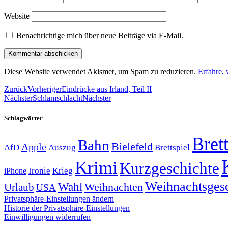
Website
Benachrichtige mich über neue Beiträge via E-Mail.
Diese Website verwendet Akismet, um Spam zu reduzieren.
Erfahre,
Zurück
Vorheriger
Eindrücke aus Irland, Teil II
Nächster
Schlamschlacht
Nächster
Schlagwörter
Brett
Bahn
Bielefeld
Apple
Auszug
AfD
Brettspiel
Krimi
Kurzgeschichte
Krieg
Ironie
iPhone
Weihnachtsges
Wahl
Weihnachten
Urlaub
USA
Privatsphäre-Einstellungen ändern
Historie der Privatsphäre-Einstellungen
Einwilligungen widerrufen