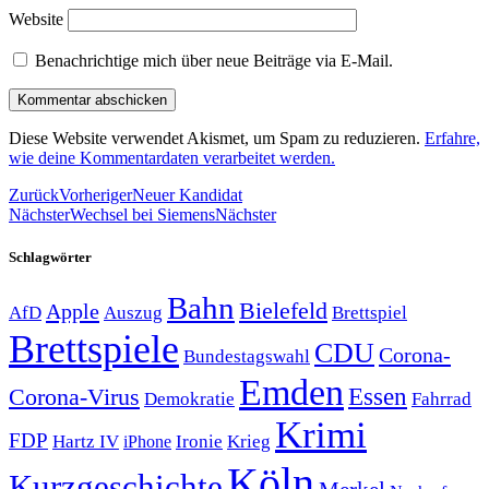
Website
Benachrichtige mich über neue Beiträge via E-Mail.
Diese Website verwendet Akismet, um Spam zu reduzieren.
Erfahre,
wie deine Kommentardaten verarbeitet werden.
Zurück
Vorheriger
Neuer Kandidat
Nächster
Wechsel bei Siemens
Nächster
Schlagwörter
Bahn
Bielefeld
Apple
Auszug
AfD
Brettspiel
Brettspiele
CDU
Corona-
Bundestagswahl
Emden
Corona-Virus
Essen
Demokratie
Fahrrad
Krimi
FDP
Hartz IV
Krieg
Ironie
iPhone
Köln
Kurzgeschichte