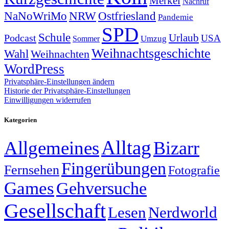
Merkel
Nachruf
NRW
Ostfriesland
NaNoWriMo
Pandemie
SPD
Schule
Urlaub
Podcast
USA
Sommer
Umzug
Weihnachtsgeschichte
Wahl
Weihnachten
WordPress
Privatsphäre-Einstellungen ändern
Historie der Privatsphäre-Einstellungen
Einwilligungen widerrufen
Kategorien
Alltag
Allgemeines
Bizarr
Fingerübungen
Fernsehen
Fotografie
Games
Gehversuche
Gesellschaft
Lesen
Nerdworld