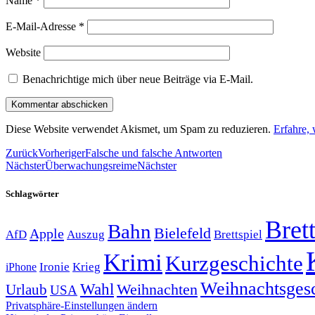
Name
*
E-Mail-Adresse
*
Website
Benachrichtige mich über neue Beiträge via E-Mail.
Diese Website verwendet Akismet, um Spam zu reduzieren.
Erfahre,
Zurück
Vorheriger
Falsche und falsche Antworten
Nächster
Überwachungsreime
Nächster
Schlagwörter
Brett
Bahn
Bielefeld
Apple
Auszug
AfD
Brettspiel
Krimi
Kurzgeschichte
Krieg
Ironie
iPhone
Weihnachtsges
Wahl
Weihnachten
Urlaub
USA
Privatsphäre-Einstellungen ändern