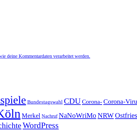
 wie deine Kommentardaten verarbeitet werden.
spiele
CDU
Corona-Viru
Corona-
Bundestagswahl
Köln
NRW
Ostfrie
NaNoWriMo
Merkel
Nachruf
WordPress
chichte