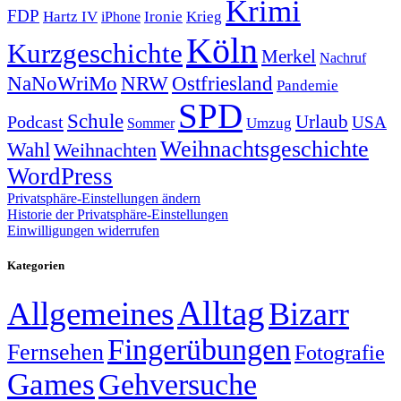
Krimi
FDP
Hartz IV
Krieg
Ironie
iPhone
Köln
Kurzgeschichte
Merkel
Nachruf
NRW
Ostfriesland
NaNoWriMo
Pandemie
SPD
Schule
Urlaub
Podcast
USA
Sommer
Umzug
Weihnachtsgeschichte
Wahl
Weihnachten
WordPress
Privatsphäre-Einstellungen ändern
Historie der Privatsphäre-Einstellungen
Einwilligungen widerrufen
Kategorien
Alltag
Allgemeines
Bizarr
Fingerübungen
Fernsehen
Fotografie
Games
Gehversuche