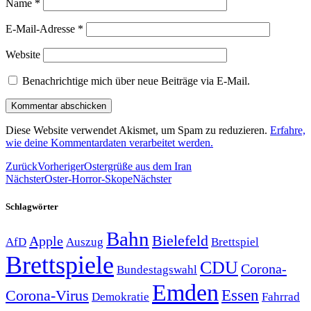
Name
*
E-Mail-Adresse
*
Website
Benachrichtige mich über neue Beiträge via E-Mail.
Diese Website verwendet Akismet, um Spam zu reduzieren.
Erfahre,
wie deine Kommentardaten verarbeitet werden.
Zurück
Vorheriger
Ostergrüße aus dem Iran
Nächster
Oster-Horror-Skope
Nächster
Schlagwörter
Bahn
Bielefeld
Apple
Auszug
AfD
Brettspiel
Brettspiele
CDU
Corona-
Bundestagswahl
Emden
Corona-Virus
Essen
Demokratie
Fahrrad