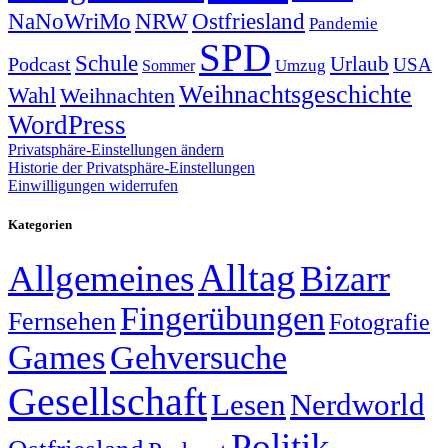
NRW
Ostfriesland
NaNoWriMo
Pandemie
SPD
Schule
Urlaub
Podcast
USA
Sommer
Umzug
Weihnachtsgeschichte
Wahl
Weihnachten
WordPress
Privatsphäre-Einstellungen ändern
Historie der Privatsphäre-Einstellungen
Einwilligungen widerrufen
Kategorien
Alltag
Allgemeines
Bizarr
Fingerübungen
Fernsehen
Fotografie
Games
Gehversuche
Gesellschaft
Lesen
Nerdworld
Politik