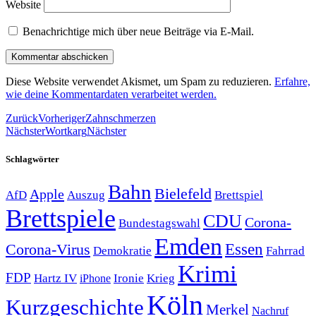
Website
Benachrichtige mich über neue Beiträge via E-Mail.
Diese Website verwendet Akismet, um Spam zu reduzieren.
Erfahre,
wie deine Kommentardaten verarbeitet werden.
Zurück
Vorheriger
Zahnschmerzen
Nächster
Wortkarg
Nächster
Schlagwörter
Bahn
Bielefeld
Apple
Auszug
AfD
Brettspiel
Brettspiele
CDU
Corona-
Bundestagswahl
Emden
Corona-Virus
Essen
Demokratie
Fahrrad
Krimi
FDP
Hartz IV
Krieg
Ironie
iPhone
Köln
Kurzgeschichte
Merkel
Nachruf